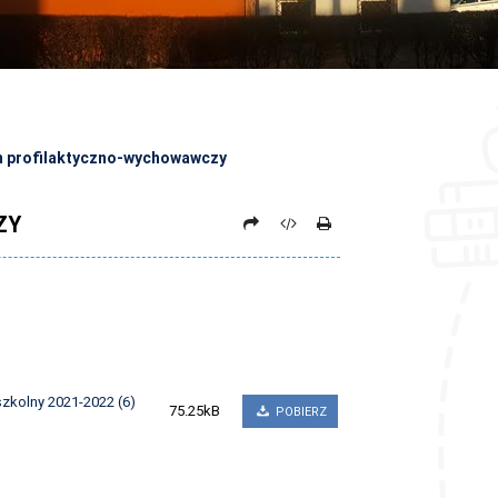
 profilaktyczno-wychowawczy
ZY
zkolny 2021-2022 (6)
75.25kB
POBIERZ