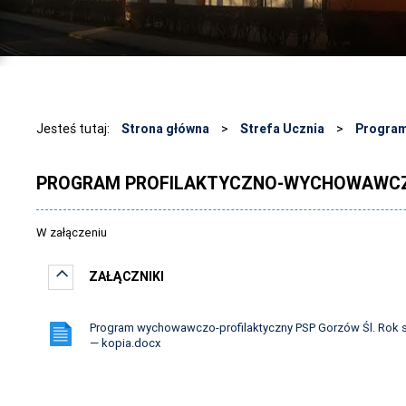
Jesteś tutaj:
Strona główna
>
Strefa Ucznia
>
Program
PROGRAM PROFILAKTYCZNO-WYCHOWAWC
W załączeniu
ZAŁĄCZNIKI
Program wychowawczo-profilaktyczny PSP Gorzów Śl. Rok s
— kopia.docx