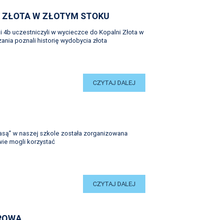
I ZŁOTA W ZŁOTYM STOKU
 i 4b uczestniczyli w wycieczce do Kopalni Złota w
nia poznali historię wydobycia złota
CZYTAJ DALEJ
asą” w naszej szkole została zorganizowana
owie mogli korzystać
CZYTAJ DALEJ
ROWA