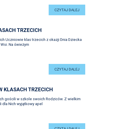
CZYTAJ DALEJ
LASACH TRZECICH
ch Uczniowie klas trzecich z okazji Dnia Dziecka
j Wsi. Na świeżym
CZYTAJ DALEJ
 W KLASACH TRZECICH
ch gościli w szkole swoich Rodziców. Z wielkim
 dla Nich wyjątkowy apel
CZYTAJ DALEJ