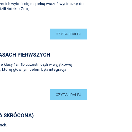
zecich wybrali się na pełną wrażeń wycieczkę do
ili łódzkie Zoo,
CZYTAJ DALEJ
LASACH PIERWSZYCH
e klasy 1a i 1b uczestniczyli w wyjątkowej
 której głównym celem była integracja
CZYTAJ DALEJ
A SKRÓCONA)
ich.