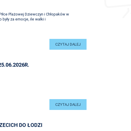
iłce Plażowej Dziewczyn i Chłopaków w
były za emocje, ile walki i
CZYTAJ DALEJ
25.06.2026R.
CZYTAJ DALEJ
ZECICH DO ŁODZI