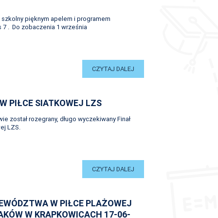
k szkolny pięknym apelem i programem
s 7 . Do zobaczenia 1 września
CZYTAJ DALEJ
W PIŁCE SIATKOWEJ LZS
ie został rozegrany, długo wyczekiwany Finał
ej LZS.
CZYTAJ DALEJ
EWÓDZTWA W PIŁCE PLAŻOWEJ
AKÓW W KRAPKOWICACH 17-06-