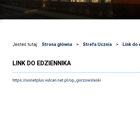
Jesteś tutaj:
Strona główna
>
Strefa Ucznia
>
Link do 
LINK DO EDZIENNIKA
https://uonetplus.vulcan.net.pl/op_gorzowslaski