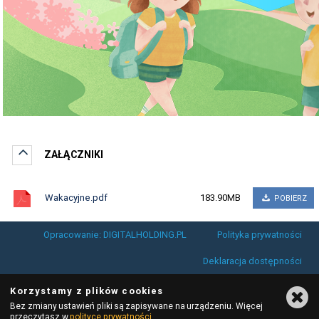
ZAŁĄCZNIKI
Wakacyjne.pdf
183.90MB
POBIERZ
Opracowanie: DIGITALHOLDING.PL
Polityka prywatności
Deklaracja dostępności
Korzystamy z plików cookies
Bez zmiany ustawień pliki są zapisywane na urządzeniu. Więcej
przeczytasz w
polityce prywatności