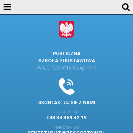
AKTUALNOŚCI
SZKOŁA
STREFA UCZNIA
STREFA RODZICA
PUBLICZNA
SZKOŁA PODSTAWOWA
KONTAKT
W GORZOWIE ŚLĄSKIM
WYDARZENIA
KALENDARZ SZKOLNY
DZIENNIK ELEKTRONICZNY
SKONTAKTUJ SIE Z NAMI
GALERIA
SEKRETARIAT
+48 34 359 42 19
BIBLIOTEKA
NAPISZ DO NAS
SAMORZĄD SZKOLNY