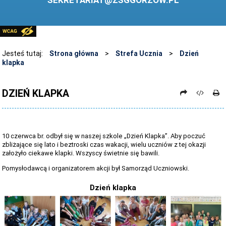
SEKRETARIAT@ZSGGORZOW.PL
PEDAGOG SZKOLNY
PLIKI DO POBRANIA
LINKI
Jesteś tutaj:
Strona główna
>
Strefa Ucznia
>
Dzień
klapka
ARCHIWUM STRONY
STOSOWANIE TECHNOLOGII TIK - TABLICA INTERAKTYWNA
DZIEŃ KLAPKA
DANE OSOBOWE
10 czerwca br. odbył się w naszej szkole „Dzień Klapka”. Aby poczuć
zbliżające się lato i beztroski czas wakacji, wielu uczniów z tej okazji
założyło ciekawe klapki. Wszyscy świetnie się bawili.
Pomysłodawcą i organizatorem akcji był Samorząd Uczniowski.
Dzień klapka