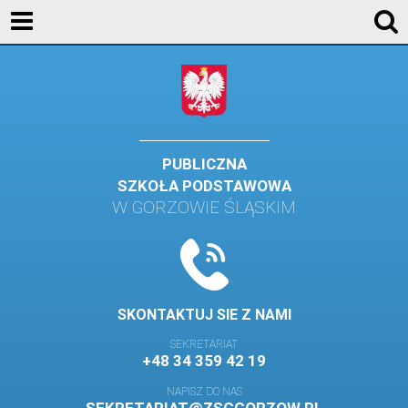
AKTUALNOŚCI
SZKOŁA
STREFA UCZNIA
STREFA RODZICA
PUBLICZNA
SZKOŁA PODSTAWOWA
KONTAKT
W GORZOWIE ŚLĄSKIM
WYDARZENIA
KALENDARZ SZKOLNY
DZIENNIK ELEKTRONICZNY
SKONTAKTUJ SIE Z NAMI
GALERIA
SEKRETARIAT
+48 34 359 42 19
BIBLIOTEKA
NAPISZ DO NAS
SAMORZĄD SZKOLNY