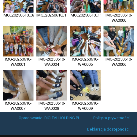
IMG_20250610_083854
IMG_20250610_111356
IMG_20250610_111426
IMG-20250610-
WA0000
IMG-20250610-
IMG-20250610-
IMG-20250610-
IMG-20250610-
WA0001
WA0004
WA0005
WA0006
IMG-20250610-
IMG-20250610-
IMG-20250610-
WA0007
WA0008
WA0009
Opracowanie: DIGITALHOLDING.PL
Polityka prywatności
Deklaracja dostępności