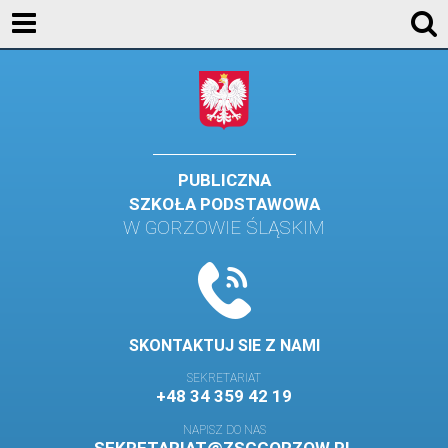
AKTUALNOŚCI
SZKOŁA
STREFA UCZNIA
STREFA RODZICA
PUBLICZNA
SZKOŁA PODSTAWOWA
KONTAKT
W GORZOWIE ŚLĄSKIM
WYDARZENIA
KALENDARZ SZKOLNY
DZIENNIK ELEKTRONICZNY
SKONTAKTUJ SIE Z NAMI
GALERIA
SEKRETARIAT
+48 34 359 42 19
BIBLIOTEKA
NAPISZ DO NAS
SAMORZĄD SZKOLNY