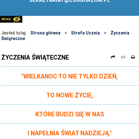
SEKRETARIAT@ZSGGORZOW.PL
PEDAGOG SZKOLNY
PLIKI DO POBRANIA
LINKI
Jesteś tutaj:
Strona główna
>
Strefa Ucznia
>
Życzenia
Świąteczne
ARCHIWUM STRONY
STOSOWANIE TECHNOLOGII TIK - TABLICA INTERAKTYWNA
ŻYCZENIA ŚWIĄTECZNE
DANE OSOBOWE
"WIELKANOC TO NIE TYLKO DZIEŃ,
TO NOWE ŻYCIE,
KTÓRE BUDZI SIĘ W NAS
I NAPEŁNIA ŚWIAT NADZIEJĄ."