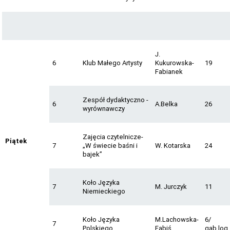
J.
6
Klub Małego Artysty
Kukurowska-
19
Fabianek
Zespół dydaktyczno -
6
A.Belka
26
wyrównawczy
Zajęcia czytelnicze-
Piątek
7
„W świecie baśni i
W. Kotarska
24
bajek”
Koło Języka
7
M. Jurczyk
11
Niemieckiego
Koło Języka
M.Lachowska-
6/
7
Polskiego
Fabiś
gab.log.