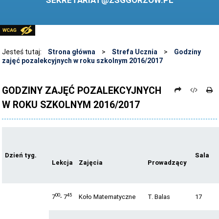
SEKRETARIAT@ZSGGORZOW.PL
PEDAGOG SZKOLNY
PLIKI DO POBRANIA
LINKI
Jesteś tutaj:
Strona główna
>
Strefa Ucznia
>
Godziny
zajęć pozalekcyjnych w roku szkolnym 2016/2017
ARCHIWUM STRONY
STOSOWANIE TECHNOLOGII TIK - TABLICA INTERAKTYWNA
GODZINY ZAJĘĆ POZALEKCYJNYCH
W ROKU SZKOLNYM 2016/2017
DANE OSOBOWE
Dzień tyg.
Sala
Lekcja
Zajęcia
Prowadzący
00
45
7
- 7
Koło Matematyczne
T. Balas
17