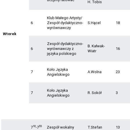
H. Tobis
Klub Małego Artysty/
6
Zespół dydaktyczno-
S.Hącel
18
wyrównawczy
Wtorek
Zespół dydaktyczno-
B. Kałwak-
6
wyrównawczy z
16
Wiatr
języka polskiego
Koło Języka
7
A.Wolna
23
Angielskiego
Koło Języka
7
R. Sokół
3
Angielskiego
10
55
7
-7
Zespół wokalny
T.Stefan
13