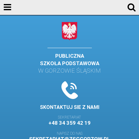
AKTUALNOŚCI
SZKOŁA
STREFA UCZNIA
STREFA RODZICA
PUBLICZNA
SZKOŁA PODSTAWOWA
KONTAKT
W GORZOWIE ŚLĄSKIM
WYDARZENIA
KALENDARZ SZKOLNY
DZIENNIK ELEKTRONICZNY
SKONTAKTUJ SIE Z NAMI
GALERIA
SEKRETARIAT
+48 34 359 42 19
BIBLIOTEKA
NAPISZ DO NAS
SAMORZĄD SZKOLNY