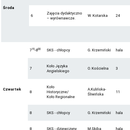
Środa
Zajęcia dydaktyczno
6
W. Kotarska
24
– wyrównawcze.
15
00
7
-8
SKS - chłopcy
G. Krzemiński
hala
Koło Języka
7
O. Kościelna
3
Angielskiego
Koło
Czwartek
A.Kulińska-
8
Historyczne/
11
Śliwińska
Koło Regionalne
8
SKS - chłopcy
G. Krzemiński
hala
8
SKS - dziewczyny
M.Skiba
hala