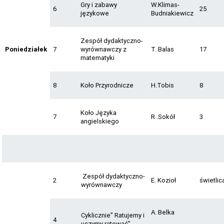
Gry i zabawy
W.Klimas-
6
25
językowe
Budniakiewicz
Zespół dydaktyczno-
Poniedziałek
7
wyrównawczy z
T. Balas
17
matematyki
8
Koło Przyrodnicze
H.Tobis
8
Koło Języka
7
R .Sokół
3
angielskiego
Zespół dydaktyczno-
2
E. Kozioł
świetlic
wyrównawczy
A. Belka
Cyklicznie” Ratujemy i
4
uczymy ratować”