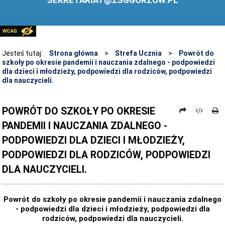
SEKRETARIAT@ZSGGORZOW.PL
PEDAGOG SZKOLNY
PLIKI DO POBRANIA
LINKI
Jesteś tutaj:
Strona główna
>
Strefa Ucznia
>
Powrót do
szkoły po okresie pandemii i nauczania zdalnego - podpowiedzi
ARCHIWUM STRONY
dla dzieci i młodzieży, podpowiedzi dla rodziców, podpowiedzi
dla nauczycieli.
STOSOWANIE TECHNOLOGII TIK - TABLICA INTERAKTYWNA
DANE OSOBOWE
POWRÓT DO SZKOŁY PO OKRESIE
PANDEMII I NAUCZANIA ZDALNEGO -
PODPOWIEDZI DLA DZIECI I MŁODZIEŻY,
PODPOWIEDZI DLA RODZICÓW, PODPOWIEDZI
DLA NAUCZYCIELI.
Powrót do szkoły po okresie pandemii i nauczania zdalnego
- podpowiedzi dla dzieci i młodzieży, podpowiedzi dla
rodziców, podpowiedzi dla nauczycieli.