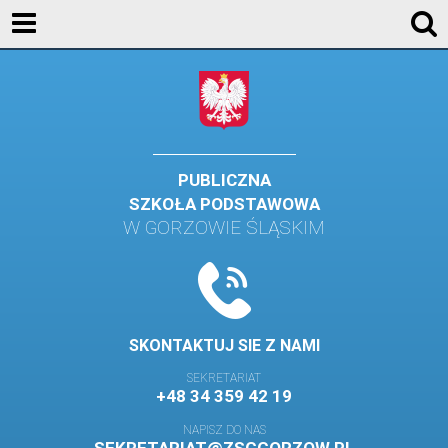
AKTUALNOŚCI
SZKOŁA
STREFA UCZNIA
STREFA RODZICA
PUBLICZNA
SZKOŁA PODSTAWOWA
KONTAKT
W GORZOWIE ŚLĄSKIM
WYDARZENIA
KALENDARZ SZKOLNY
DZIENNIK ELEKTRONICZNY
SKONTAKTUJ SIE Z NAMI
GALERIA
SEKRETARIAT
+48 34 359 42 19
BIBLIOTEKA
NAPISZ DO NAS
SAMORZĄD SZKOLNY