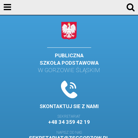
AKTUALNOŚCI
SZKOŁA
STREFA UCZNIA
STREFA RODZICA
PUBLICZNA
SZKOŁA PODSTAWOWA
KONTAKT
W GORZOWIE ŚLĄSKIM
WYDARZENIA
KALENDARZ SZKOLNY
DZIENNIK ELEKTRONICZNY
SKONTAKTUJ SIE Z NAMI
GALERIA
SEKRETARIAT
+48 34 359 42 19
BIBLIOTEKA
NAPISZ DO NAS
SAMORZĄD SZKOLNY