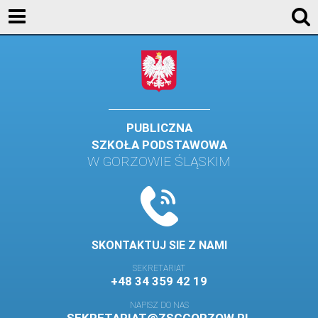
AKTUALNOŚCI
SZKOŁA
STREFA UCZNIA
STREFA RODZICA
PUBLICZNA
SZKOŁA PODSTAWOWA
KONTAKT
W GORZOWIE ŚLĄSKIM
WYDARZENIA
KALENDARZ SZKOLNY
DZIENNIK ELEKTRONICZNY
SKONTAKTUJ SIE Z NAMI
GALERIA
SEKRETARIAT
+48 34 359 42 19
BIBLIOTEKA
NAPISZ DO NAS
SAMORZĄD SZKOLNY