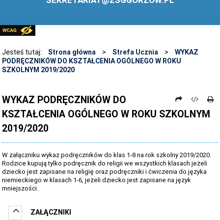
SEKRETARIAT@ZSGGORZOW.PL
PEDAGOG SZKOLNY
PLIKI DO POBRANIA
LINKI
Jesteś tutaj:
Strona główna
>
Strefa Ucznia
>
WYKAZ
PODRĘCZNIKÓW DO KSZTAŁCENIA OGÓLNEGO W ROKU
ARCHIWUM STRONY
SZKOLNYM 2019/2020
STOSOWANIE TECHNOLOGII TIK - TABLICA INTERAKTYWNA
WYKAZ PODRĘCZNIKÓW DO
DANE OSOBOWE
KSZTAŁCENIA OGÓLNEGO W ROKU SZKOLNYM
2019/2020
W załączniku wykaz podręczników do klas 1-8 na rok szkolny 2019/2020.
Rodzice kupują tylko podręcznik do religii we wszystkich klasach jeżeli
dziecko jest zapisane na religię oraz podręczniki i ćwiczenia do języka
niemieckiego w klasach 1-6, jeżeli dziecko jest zapisane na język
mniejszości.
ZAŁĄCZNIKI