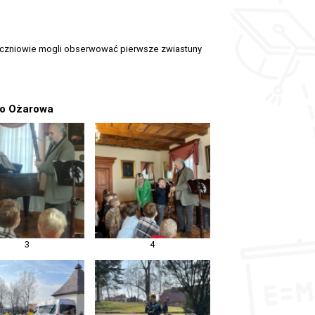
 uczniowie mogli obserwować pierwsze zwiastuny
do Ożarowa
3
4