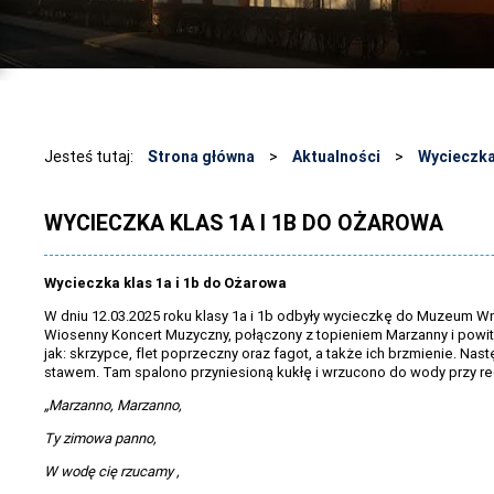
Jesteś tutaj:
Strona główna
>
Aktualności
>
Wycieczka
WYCIECZKA KLAS 1A I 1B DO OŻAROWA
Wycieczka klas 1a i 1b do Ożarowa
W dniu 12.03.2025 roku klasy 1a i 1b odbyły wycieczkę do Muzeum Wn
Wiosenny Koncert Muzyczny, połączony z topieniem Marzanny i powit
jak: skrzypce, flet poprzeczny oraz fagot, a także ich brzmienie. Nas
stawem. Tam spalono przyniesioną kukłę i wrzucono do wody przy rec
„Marzanno, Marzanno,
Ty zimowa panno,
W wodę cię rzucamy ,