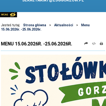
SEKRETARIAT@ZSGGORZOW.PL
PEDAGOG SZKOLNY
PLIKI DO POBRANIA
LINKI
Jesteś tutaj:
Strona główna
>
Aktualności
>
Menu
15.06.2026r. -25.06.2026r.
ARCHIWUM STRONY
STOSOWANIE TECHNOLOGII TIK - TABLICA INTERAKTYWNA
MENU 15.06.2026R. -25.06.2026R.
DANE OSOBOWE