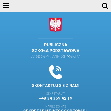
AKTUALNOŚCI
SZKOŁA
STREFA UCZNIA
STREFA RODZICA
PUBLICZNA
SZKOŁA PODSTAWOWA
KONTAKT
W GORZOWIE ŚLĄSKIM
WYDARZENIA
KALENDARZ SZKOLNY
DZIENNIK ELEKTRONICZNY
SKONTAKTUJ SIE Z NAMI
GALERIA
SEKRETARIAT
+48 34 359 42 19
BIBLIOTEKA
NAPISZ DO NAS
SAMORZĄD SZKOLNY