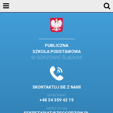
AKTUALNOŚCI
SZKOŁA
STREFA UCZNIA
STREFA RODZICA
PUBLICZNA
SZKOŁA PODSTAWOWA
KONTAKT
W GORZOWIE ŚLĄSKIM
WYDARZENIA
KALENDARZ SZKOLNY
DZIENNIK ELEKTRONICZNY
SKONTAKTUJ SIE Z NAMI
GALERIA
SEKRETARIAT
+48 34 359 42 19
BIBLIOTEKA
NAPISZ DO NAS
SAMORZĄD SZKOLNY