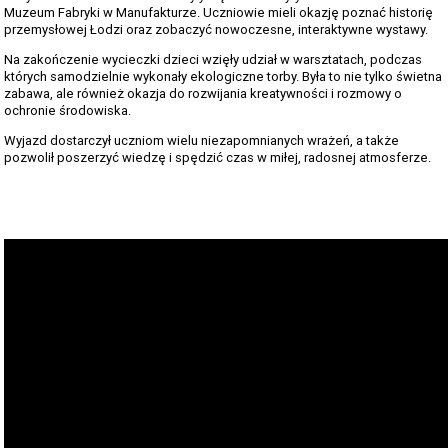
Muzeum Fabryki w Manufakturze. Uczniowie mieli okazję poznać historię
przemysłowej Łodzi oraz zobaczyć nowoczesne, interaktywne wystawy.
Na zakończenie wycieczki dzieci wzięły udział w warsztatach, podczas
których samodzielnie wykonały ekologiczne torby. Była to nie tylko świetna
zabawa, ale również okazja do rozwijania kreatywności i rozmowy o
ochronie środowiska.
Wyjazd dostarczył uczniom wielu niezapomnianych wrażeń, a także
pozwolił poszerzyć wiedzę i spędzić czas w miłej, radosnej atmosferze.