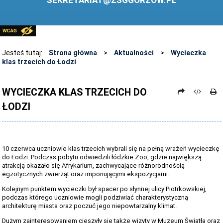
SEKRETARIAT@ZSGGORZOW.PL
PEDAGOG SZKOLNY
PLIKI DO POBRANIA
LINKI
Jesteś tutaj:
Strona główna
>
Aktualności
>
Wycieczka
klas trzecich do Łodzi
ARCHIWUM STRONY
STOSOWANIE TECHNOLOGII TIK - TABLICA INTERAKTYWNA
WYCIECZKA KLAS TRZECICH DO
ŁODZI
DANE OSOBOWE
10 czerwca uczniowie klas trzecich wybrali się na pełną wrażeń wycieczkę
do Łodzi. Podczas pobytu odwiedzili łódzkie Zoo, gdzie największą
atrakcją okazało się Afrykarium, zachwycające różnorodnością
egzotycznych zwierząt oraz imponującymi ekspozycjami.
Kolejnym punktem wycieczki był spacer po słynnej ulicy Piotrkowskiej,
podczas którego uczniowie mogli podziwiać charakterystyczną
architekturę miasta oraz poczuć jego niepowtarzalny klimat.
Dużym zainteresowaniem cieszyły się także wizyty w Muzeum Światła oraz