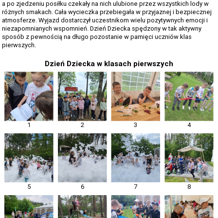
a po zjedzeniu posiłku czekały na nich ulubione przez wszystkich lody w
różnych smakach. Cała wycieczka przebiegała w przyjaznej i bezpiecznej
atmosferze. Wyjazd dostarczył uczestnikom wielu pozytywnych emocji i
niezapomnianych wspomnień. Dzień Dziecka spędzony w tak aktywny
sposób z pewnością na długo pozostanie w pamięci uczniów klas
pierwszych.
Dzień Dziecka w klasach pierwszych
1
2
3
4
5
6
7
8