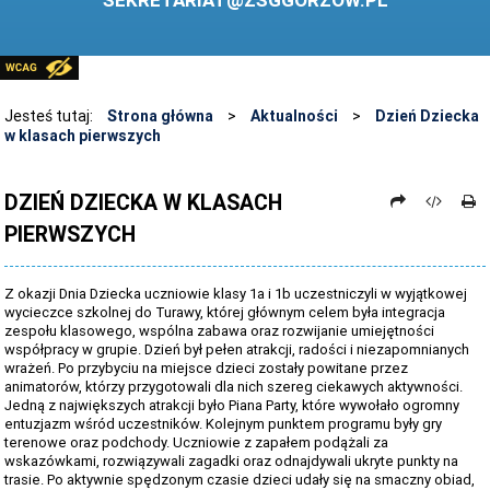
SEKRETARIAT@ZSGGORZOW.PL
PEDAGOG SZKOLNY
PLIKI DO POBRANIA
LINKI
Jesteś tutaj:
Strona główna
>
Aktualności
>
Dzień Dziecka
w klasach pierwszych
ARCHIWUM STRONY
STOSOWANIE TECHNOLOGII TIK - TABLICA INTERAKTYWNA
DZIEŃ DZIECKA W KLASACH
PIERWSZYCH
DANE OSOBOWE
Z okazji Dnia Dziecka uczniowie klasy 1a i 1b uczestniczyli w wyjątkowej
wycieczce szkolnej do Turawy, której głównym celem była integracja
zespołu klasowego, wspólna zabawa oraz rozwijanie umiejętności
współpracy w grupie. Dzień był pełen atrakcji, radości i niezapomnianych
wrażeń. Po przybyciu na miejsce dzieci zostały powitane przez
animatorów, którzy przygotowali dla nich szereg ciekawych aktywności.
Jedną z największych atrakcji było Piana Party, które wywołało ogromny
entuzjazm wśród uczestników. Kolejnym punktem programu były gry
terenowe oraz podchody. Uczniowie z zapałem podążali za
wskazówkami, rozwiązywali zagadki oraz odnajdywali ukryte punkty na
trasie. Po aktywnie spędzonym czasie dzieci udały się na smaczny obiad,