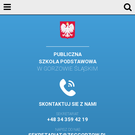
AKTUALNOŚCI
SZKOŁA
STREFA UCZNIA
STREFA RODZICA
PUBLICZNA
SZKOŁA PODSTAWOWA
KONTAKT
W GORZOWIE ŚLĄSKIM
WYDARZENIA
KALENDARZ SZKOLNY
DZIENNIK ELEKTRONICZNY
SKONTAKTUJ SIE Z NAMI
GALERIA
SEKRETARIAT
+48 34 359 42 19
BIBLIOTEKA
NAPISZ DO NAS
SAMORZĄD SZKOLNY