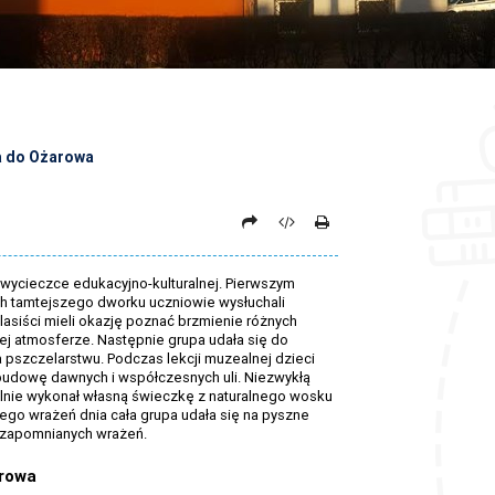
a do Ożarowa
j wycieczce edukacyjno-kulturalnej. Pierwszym
h tamtejszego dworku uczniowie wysłuchali
asiści mieli okazję poznać brzmienie różnych
j atmosferze. Następnie grupa udała się do
szczelarstwu. Podczas lekcji muzealnej dzieci
 budowę dawnych i współczesnych uli. Niezwykłą
elnie wykonał własną świeczkę z naturalnego wosku
ego wrażeń dnia cała grupa udała się na pyszne
iezapomnianych wrażeń.
rowa