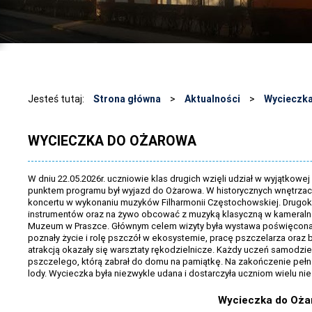
Jesteś tutaj:
Strona główna
>
Aktualności
>
Wycieczk
WYCIECZKA DO OŻAROWA
W dniu 22.05.2026r. uczniowie klas drugich wzięli udział w wyjątkowe
punktem programu był wyjazd do Ożarowa. W historycznych wnętrzac
koncertu w wykonaniu muzyków Filharmonii Częstochowskiej. Drugokl
instrumentów oraz na żywo obcować z muzyką klasyczną w kameralne
Muzeum w Praszce. Głównym celem wizyty była wystawa poświęcona p
poznały życie i rolę pszczół w ekosystemie, pracę pszczelarza oraz
atrakcją okazały się warsztaty rękodzielnicze. Każdy uczeń samodzi
pszczelego, którą zabrał do domu na pamiątkę. Na zakończenie pełn
lody. Wycieczka była niezwykle udana i dostarczyła uczniom wielu n
Wycieczka do Oża