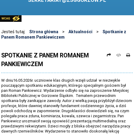
SEKRETARIAT@ZSGGORZOW.PL
PEDAGOG SZKOLNY
PLIKI DO POBRANIA
LINKI
Jesteś tutaj:
Strona główna
>
Aktualności
>
Spotkanie z
Panem Romanem Pankiewiczem
ARCHIWUM STRONY
STOSOWANIE TECHNOLOGII TIK - TABLICA INTERAKTYWNA
SPOTKANIE Z PANEM ROMANEM
PANKIEWICZEM
DANE OSOBOWE
W dniu16.05.2026r. uczniowie klas drugich wzięli udział w niezwykle
pouczającym spotkaniu edukacyjnym, którego specjalnym gościem był
pan Roman Pankiewicz. Wydarzenie odbyło się na zaproszenie Miejskiej
Biblioteki Publicznej w Gorzowie Śląskim. Tematem przewodnim
spotkania były zanikające zawody. Autor z wielką pasją przybliżył dzieciom
profesje, które dawniej stanowiły fundament codziennego życia, a dziś
powoli odchodzą w zapomnienie. Drugoklasiści dowiedzieli się, na czym
polegała praca zduna, kominiarza, kowala, szewca i zegarmistrza. Pan
Pankiewicz urozmaicił swoją opowieść prezentacją multimedialną oraz
prawdziwymi rekwizytami. Dzieci mogły z bliska obejrzeć narzędzia pracy
dawnych rzemieślników. Wydarzenie to stanowiło doskonałą lekcję