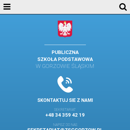
AKTUALNOŚCI
SZKOŁA
STREFA UCZNIA
STREFA RODZICA
PUBLICZNA
SZKOŁA PODSTAWOWA
KONTAKT
W GORZOWIE ŚLĄSKIM
WYDARZENIA
KALENDARZ SZKOLNY
DZIENNIK ELEKTRONICZNY
SKONTAKTUJ SIE Z NAMI
GALERIA
SEKRETARIAT
+48 34 359 42 19
BIBLIOTEKA
NAPISZ DO NAS
SAMORZĄD SZKOLNY