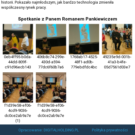
historii. Pokazało najmłodszym, jak bardzo technologia zmieniła
współczesny rynek pracy.
Spotkanie z Panem Romanem Pankiewiczem
0eb4ff95-b0da-
406b8c74-299e-
1768ab17-4525-
49235e9d-001b-
44dd-809f-
430d-a594-
48f1-ad0b-
41a3-b4fe-
c91d96ecb143
77dc6f60b7a6
779ebdfdc4bc
05d7561d03e7
f1d39e58-ef06-
f1d39e58-ef06-
4cd9-9036-
4cd9-9036-
dc0ce2ab9a7e
dc0ce2ab9a7e
(1)
Opracowanie: DIGITALHOLDING.PL
Polityka prywatności