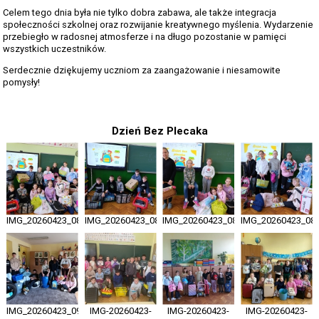
Celem tego dnia była nie tylko dobra zabawa, ale także integracja
społeczności szkolnej oraz rozwijanie kreatywnego myślenia. Wydarzenie
przebiegło w radosnej atmosferze i na długo pozostanie w pamięci
wszystkich uczestników.
Serdecznie dziękujemy uczniom za zaangażowanie i niesamowite
pomysły!
Dzień Bez Plecaka
IMG_20260423_080933
IMG_20260423_081103
IMG_20260423_081156
IMG_20260423_08
IMG_20260423_095358
IMG-20260423-
IMG-20260423-
IMG-20260423-