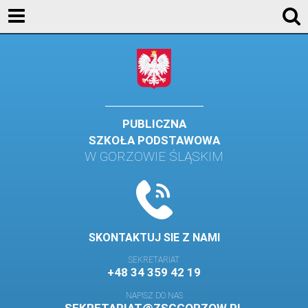
AKTUALNOŚCI
SZKOŁA
STREFA UCZNIA
STREFA RODZICA
PUBLICZNA
SZKOŁA PODSTAWOWA
KONTAKT
W GORZOWIE ŚLĄSKIM
WYDARZENIA
KALENDARZ SZKOLNY
DZIENNIK ELEKTRONICZNY
SKONTAKTUJ SIE Z NAMI
GALERIA
SEKRETARIAT
+48 34 359 42 19
BIBLIOTEKA
NAPISZ DO NAS
SAMORZĄD SZKOLNY