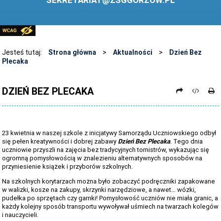
SEKRETARIAT@ZSGGORZOW.PL
PEDAGOG SZKOLNY
PLIKI DO POBRANIA
LINKI
Jesteś tutaj:
Strona główna
>
Aktualności
>
Dzień Bez
Plecaka
ARCHIWUM STRONY
STOSOWANIE TECHNOLOGII TIK - TABLICA INTERAKTYWNA
DZIEŃ BEZ PLECAKA
DANE OSOBOWE
23 kwietnia w naszej szkole z inicjatywy Samorządu Uczniowskiego odbył
się pełen kreatywności i dobrej zabawy
Dzień Bez Plecaka
. Tego dnia
uczniowie przyszli na zajęcia bez tradycyjnych tornistrów, wykazując się
ogromną pomysłowością w znalezieniu alternatywnych sposobów na
przyniesienie książek i przyborów szkolnych.
Na szkolnych korytarzach można było zobaczyć podręczniki zapakowane
w walizki, kosze na zakupy, skrzynki narzędziowe, a nawet… wózki,
pudełka po sprzętach czy garnki! Pomysłowość uczniów nie miała granic, a
każdy kolejny sposób transportu wywoływał uśmiech na twarzach kolegów
i nauczycieli.