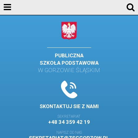
AKTUALNOŚCI
SZKOŁA
STREFA UCZNIA
STREFA RODZICA
PUBLICZNA
SZKOŁA PODSTAWOWA
KONTAKT
W GORZOWIE ŚLĄSKIM
WYDARZENIA
KALENDARZ SZKOLNY
DZIENNIK ELEKTRONICZNY
SKONTAKTUJ SIE Z NAMI
GALERIA
SEKRETARIAT
+48 34 359 42 19
BIBLIOTEKA
NAPISZ DO NAS
SAMORZĄD SZKOLNY