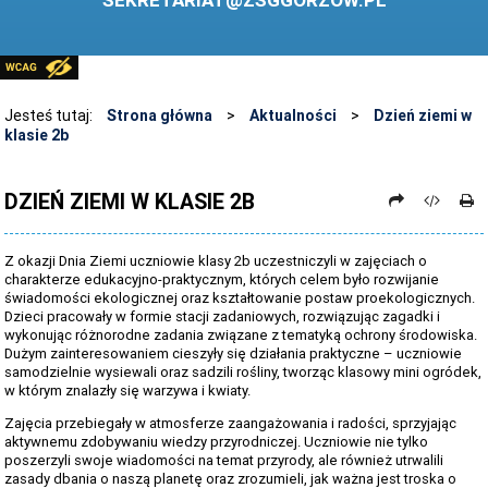
SEKRETARIAT@ZSGGORZOW.PL
PEDAGOG SZKOLNY
PLIKI DO POBRANIA
LINKI
Jesteś tutaj:
Strona główna
>
Aktualności
>
Dzień ziemi w
klasie 2b
ARCHIWUM STRONY
STOSOWANIE TECHNOLOGII TIK - TABLICA INTERAKTYWNA
DZIEŃ ZIEMI W KLASIE 2B
DANE OSOBOWE
Z okazji Dnia Ziemi uczniowie klasy 2b uczestniczyli w zajęciach o
charakterze edukacyjno-praktycznym, których celem było rozwijanie
świadomości ekologicznej oraz kształtowanie postaw proekologicznych.
Dzieci pracowały w formie stacji zadaniowych, rozwiązując zagadki i
wykonując różnorodne zadania związane z tematyką ochrony środowiska.
Dużym zainteresowaniem cieszyły się działania praktyczne – uczniowie
samodzielnie wysiewali oraz sadzili rośliny, tworząc klasowy mini ogródek,
w którym znalazły się warzywa i kwiaty.
Zajęcia przebiegały w atmosferze zaangażowania i radości, sprzyjając
aktywnemu zdobywaniu wiedzy przyrodniczej. Uczniowie nie tylko
poszerzyli swoje wiadomości na temat przyrody, ale również utrwalili
zasady dbania o naszą planetę oraz zrozumieli, jak ważna jest troska o