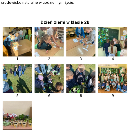
środowisko naturalne w codziennym życiu.
Dzień ziemi w klasie 2b
1
2
3
4
5
6
8
9