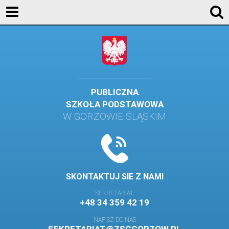
AKTUALNOŚCI
SZKOŁA
STREFA UCZNIA
STREFA RODZICA
PUBLICZNA
SZKOŁA PODSTAWOWA
KONTAKT
W GORZOWIE ŚLĄSKIM
WYDARZENIA
KALENDARZ SZKOLNY
DZIENNIK ELEKTRONICZNY
SKONTAKTUJ SIE Z NAMI
GALERIA
SEKRETARIAT
+48 34 359 42 19
BIBLIOTEKA
NAPISZ DO NAS
SAMORZĄD SZKOLNY