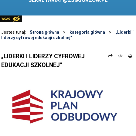
SEKRETARIAT@ZSGGORZOW.PL
PEDAGOG SZKOLNY
PLIKI DO POBRANIA
LINKI
Jesteś tutaj:
Strona główna
>
kategoria główna
>
„Liderki i
liderzy cyfrowej edukacji szkolnej”
ARCHIWUM STRONY
STOSOWANIE TECHNOLOGII TIK - TABLICA INTERAKTYWNA
„LIDERKI I LIDERZY CYFROWEJ
EDUKACJI SZKOLNEJ”
DANE OSOBOWE