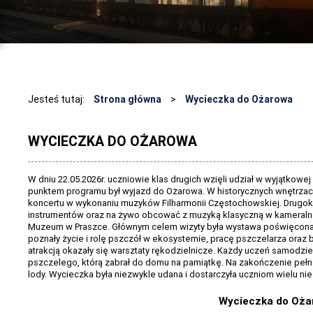
Jesteś tutaj:
Strona główna
>
Wycieczka do Ożarowa
WYCIECZKA DO OŻAROWA
W dniu 22.05.2026r. uczniowie klas drugich wzięli udział w wyjątkowe
punktem programu był wyjazd do Ożarowa. W historycznych wnętrzac
koncertu w wykonaniu muzyków Filharmonii Częstochowskiej. Drugokl
instrumentów oraz na żywo obcować z muzyką klasyczną w kameralne
Muzeum w Praszce. Głównym celem wizyty była wystawa poświęcona p
poznały życie i rolę pszczół w ekosystemie, pracę pszczelarza oraz
atrakcją okazały się warsztaty rękodzielnicze. Każdy uczeń samodzi
pszczelego, którą zabrał do domu na pamiątkę. Na zakończenie pełn
lody. Wycieczka była niezwykle udana i dostarczyła uczniom wielu n
Wycieczka do Oża