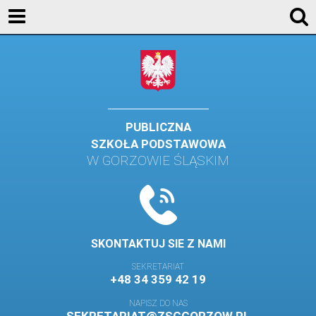
AKTUALNOŚCI
SZKOŁA
STREFA UCZNIA
STREFA RODZICA
PUBLICZNA
SZKOŁA PODSTAWOWA
KONTAKT
W GORZOWIE ŚLĄSKIM
WYDARZENIA
KALENDARZ SZKOLNY
DZIENNIK ELEKTRONICZNY
SKONTAKTUJ SIE Z NAMI
GALERIA
SEKRETARIAT
+48 34 359 42 19
BIBLIOTEKA
NAPISZ DO NAS
SAMORZĄD SZKOLNY