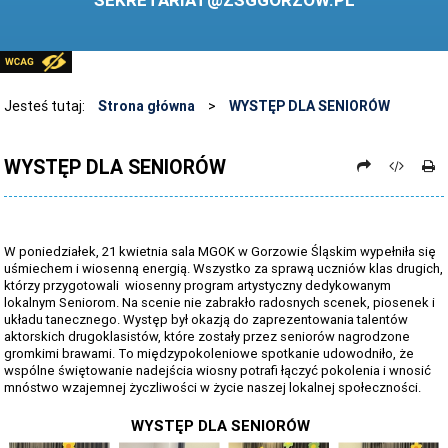
SEKRETARIAT@ZSGGORZOW.PL
PEDAGOG SZKOLNY
PLIKI DO POBRANIA
LINKI
Jesteś tutaj:
Strona główna
>
WYSTĘP DLA SENIORÓW
ARCHIWUM STRONY
WYSTĘP DLA SENIORÓW
STOSOWANIE TECHNOLOGII TIK - TABLICA INTERAKTYWNA
DANE OSOBOWE
W poniedziałek, 21 kwietnia sala MGOK w Gorzowie Śląskim wypełniła się
uśmiechem i wiosenną energią. Wszystko za sprawą uczniów klas drugich,
którzy przygotowali wiosenny program artystyczny dedykowanym
lokalnym Seniorom. Na scenie nie zabrakło radosnych scenek, piosenek i
układu tanecznego. Występ był okazją do zaprezentowania talentów
aktorskich drugoklasistów, które zostały przez seniorów nagrodzone
gromkimi brawami. To międzypokoleniowe spotkanie udowodniło, że
wspólne świętowanie nadejścia wiosny potrafi łączyć pokolenia i wnosić
mnóstwo wzajemnej życzliwości w życie naszej lokalnej społeczności.
WYSTĘP DLA SENIORÓW