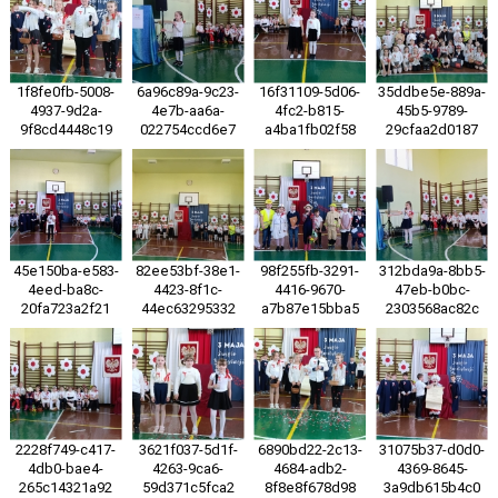
1f8fe0fb-5008-
6a96c89a-9c23-
16f31109-5d06-
35ddbe5e-889a-
4937-9d2a-
4e7b-aa6a-
4fc2-b815-
45b5-9789-
9f8cd4448c19
022754ccd6e7
a4ba1fb02f58
29cfaa2d0187
45e150ba-e583-
82ee53bf-38e1-
98f255fb-3291-
312bda9a-8bb5-
4eed-ba8c-
4423-8f1c-
4416-9670-
47eb-b0bc-
20fa723a2f21
44ec63295332
a7b87e15bba5
2303568ac82c
2228f749-c417-
3621f037-5d1f-
6890bd22-2c13-
31075b37-d0d0-
4db0-bae4-
4263-9ca6-
4684-adb2-
4369-8645-
265c14321a92
59d371c5fca2
8f8e8f678d98
3a9db615b4c0