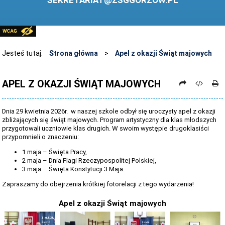
SEKRETARIAT@ZSGGORZOW.PL
PEDAGOG SZKOLNY
PLIKI DO POBRANIA
LINKI
Jesteś tutaj:
Strona główna
>
Apel z okazji Świąt majowych
ARCHIWUM STRONY
APEL Z OKAZJI ŚWIĄT MAJOWYCH
STOSOWANIE TECHNOLOGII TIK - TABLICA INTERAKTYWNA
DANE OSOBOWE
Dnia 29 kwietnia 2026r. w naszej szkole odbył się uroczysty apel z okazji
zbliżających się świąt majowych. Program artystyczny dla klas młodszych
przygotowali uczniowie klas drugich. W swoim występie drugoklasiści
przypomnieli o znaczeniu:
1 maja – Święta Pracy,
2 maja – Dnia Flagi Rzeczypospolitej Polskiej,
3 maja – Święta Konstytucji 3 Maja.
Zapraszamy do obejrzenia krótkiej fotorelacji z tego wydarzenia!
Apel z okazji Świąt majowych