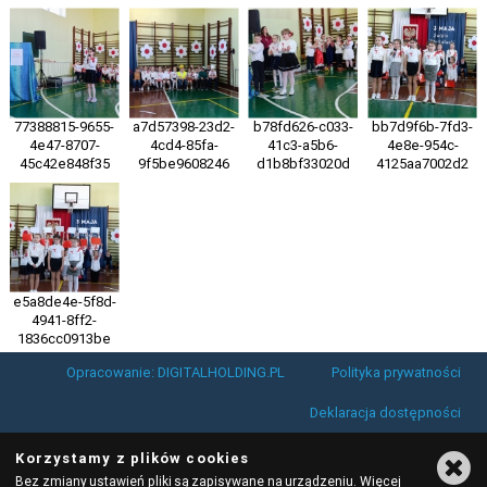
77388815-9655-
a7d57398-23d2-
b78fd626-c033-
bb7d9f6b-7fd3-
4e47-8707-
4cd4-85fa-
41c3-a5b6-
4e8e-954c-
45c42e848f35
9f5be9608246
d1b8bf33020d
4125aa7002d2
e5a8de4e-5f8d-
4941-8ff2-
1836cc0913be
Opracowanie: DIGITALHOLDING.PL
Polityka prywatności
Deklaracja dostępności
Korzystamy z plików cookies
Bez zmiany ustawień pliki są zapisywane na urządzeniu. Więcej