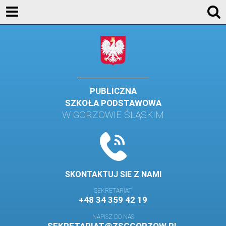
AKTUALNOŚCI
SZKOŁA
STREFA UCZNIA
STREFA RODZICA
PUBLICZNA
SZKOŁA PODSTAWOWA
KONTAKT
W GORZOWIE ŚLĄSKIM
WYDARZENIA
KALENDARZ SZKOLNY
DZIENNIK ELEKTRONICZNY
SKONTAKTUJ SIE Z NAMI
GALERIA
SEKRETARIAT
+48 34 359 42 19
BIBLIOTEKA
NAPISZ DO NAS
SAMORZĄD SZKOLNY