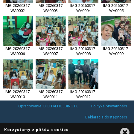
IMG-20260317-
IMG-20260317-
IMG-20260317-
IMG-20260317-
WA0002
WA0003
WA0004
WA0005
IMG-20260317-
IMG-20260317-
IMG-20260317-
IMG-20260317-
WA0006
WA0007
WA0008
WA0009
IMG-20260317-
IMG-20260317-
IMG-20260317-
WA0010
WA0011
WA0012
Opracowanie: DIGITALHOLDING.PL
Polityka prywatności
Deklaracja dostępności
Korzystamy z plików cookies