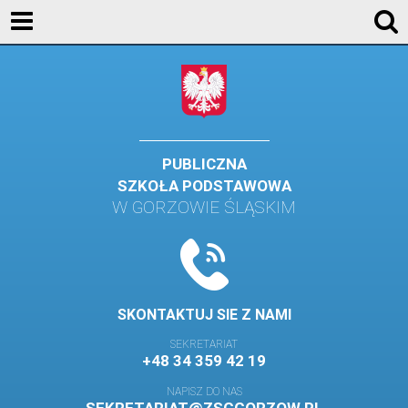
AKTUALNOŚCI
SZKOŁA
STREFA UCZNIA
STREFA RODZICA
PUBLICZNA
SZKOŁA PODSTAWOWA
KONTAKT
W GORZOWIE ŚLĄSKIM
WYDARZENIA
KALENDARZ SZKOLNY
DZIENNIK ELEKTRONICZNY
SKONTAKTUJ SIE Z NAMI
GALERIA
SEKRETARIAT
+48 34 359 42 19
BIBLIOTEKA
NAPISZ DO NAS
SAMORZĄD SZKOLNY