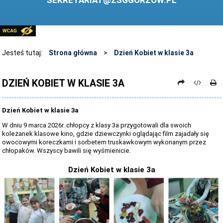
SEKRETARIAT@ZSGGORZOW.PL
PEDAGOG SZKOLNY
PLIKI DO POBRANIA
LINKI
Jesteś tutaj:
Strona główna
>
Dzień Kobiet w klasie 3a
ARCHIWUM STRONY
DZIEŃ KOBIET W KLASIE 3A
STOSOWANIE TECHNOLOGII TIK - TABLICA INTERAKTYWNA
DANE OSOBOWE
Dzień Kobiet w klasie 3a
W dniu 9 marca 2026r. chłopcy z klasy 3a przygotowali dla swoich
koleżanek klasowe kino, gdzie dziewczynki oglądając film zajadały się
owocowymi koreczkami i sorbetem truskawkowym wykonanym przez
chłopaków. Wszyscy bawili się wyśmienicie.
Dzień Kobiet w klasie 3a