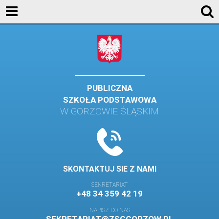
AKTUALNOŚCI
SZKOŁA
STREFA UCZNIA
STREFA RODZICA
PUBLICZNA
SZKOŁA PODSTAWOWA
KONTAKT
W GORZOWIE ŚLĄSKIM
WYDARZENIA
KALENDARZ SZKOLNY
DZIENNIK ELEKTRONICZNY
SKONTAKTUJ SIE Z NAMI
GALERIA
SEKRETARIAT
+48 34 359 42 19
BIBLIOTEKA
NAPISZ DO NAS
SAMORZĄD SZKOLNY