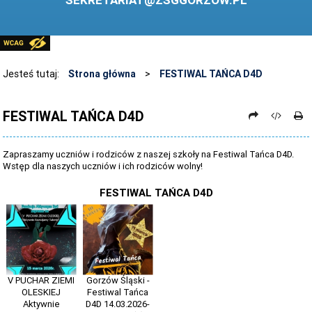
SEKRETARIAT@ZSGGORZOW.PL
PEDAGOG SZKOLNY
PLIKI DO POBRANIA
LINKI
Jesteś tutaj:
Strona główna
>
FESTIWAL TAŃCA D4D
ARCHIWUM STRONY
FESTIWAL TAŃCA D4D
STOSOWANIE TECHNOLOGII TIK - TABLICA INTERAKTYWNA
DANE OSOBOWE
Zapraszamy uczniów i rodziców z naszej szkoły na Festiwal Tańca D4D.
Wstęp dla naszych uczniów i ich rodziców wolny!
FESTIWAL TAŃCA D4D
V PUCHAR ZIEMI
Gorzów Śląski -
OLESKIEJ
Festiwal Tańca
Aktywnie
D4D 14.03.2026-