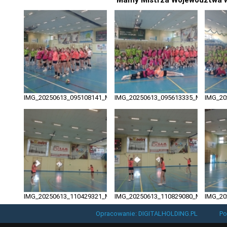
IMG_20250613_095108141_MFNR
IMG_20250613_095613335_MFNR
IMG_20
IMG_20250613_110429321_MFNR
IMG_20250613_110829080_MFNR
IMG_20
Opracowanie: DIGITALHOLDING.PL
Po