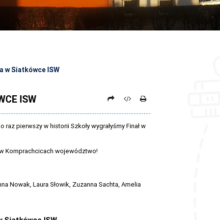
 w Siatkówce ISW
WCE ISW
 raz pierwszy w historii Szkoły wygrałyśmy Finał w
my w Komprachcicach województwo!
na Nowak, Laura Słowik, Zuzanna Sachta, Amelia
 Siatkówce ISW