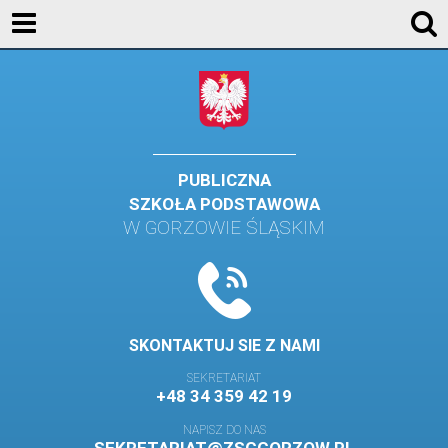
AKTUALNOŚCI
SZKOŁA
STREFA UCZNIA
STREFA RODZICA
PUBLICZNA
SZKOŁA PODSTAWOWA
KONTAKT
W GORZOWIE ŚLĄSKIM
WYDARZENIA
KALENDARZ SZKOLNY
DZIENNIK ELEKTRONICZNY
SKONTAKTUJ SIE Z NAMI
GALERIA
SEKRETARIAT
+48 34 359 42 19
BIBLIOTEKA
NAPISZ DO NAS
SAMORZĄD SZKOLNY