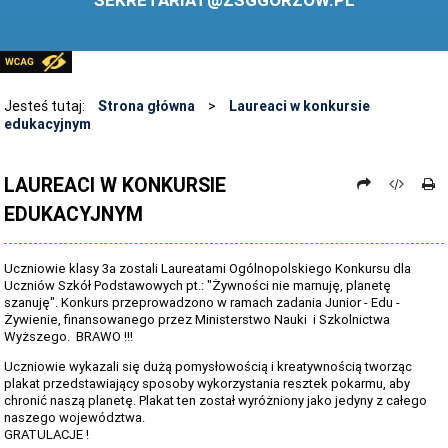
SEKRETARIAT@ZSGGORZOW.PL
PEDAGOG SZKOLNY
PLIKI DO POBRANIA
LINKI
Jesteś tutaj:
Strona główna
>
Laureaci w konkursie
edukacyjnym
ARCHIWUM STRONY
STOSOWANIE TECHNOLOGII TIK - TABLICA INTERAKTYWNA
LAUREACI W KONKURSIE
EDUKACYJNYM
DANE OSOBOWE
Uczniowie klasy 3a zostali Laureatami Ogólnopolskiego Konkursu dla
Uczniów Szkół Podstawowych pt.: "Żywności nie marnuję, planetę
szanuję". Konkurs przeprowadzono w ramach zadania Junior - Edu -
Żywienie, finansowanego przez Ministerstwo Nauki i Szkolnictwa
Wyższego. BRAWO !!!
Uczniowie wykazali się dużą pomysłowością i kreatywnością tworząc
plakat przedstawiający sposoby wykorzystania resztek pokarmu, aby
chronić naszą planetę. Plakat ten został wyróżniony jako jedyny z całego
naszego województwa.
GRATULACJE !