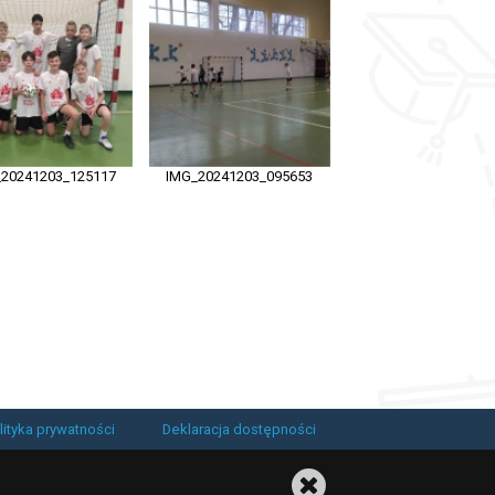
20241203_125117
IMG_20241203_095653
lityka prywatności
Deklaracja dostępności