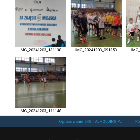
IMG_20241203_131138
IMG_20241203_091253
IMG_
IMG_20241203_111148
Opracowanie: DIGITALHOLDING.PL
Po