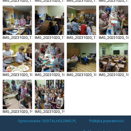
IMG_20231020_171619081
IMG_20231020_171911730
IMG_20231020_173308794
IMG_20231020_17
IMG_20231020_173358247
IMG_20231020_173623272
IMG_20231020_175403501
IMG_20231020_18
IMG_20231020_182619607
IMG_20231020_182803204
IMG_20231020_182920600
IMG_20231020_18
IMG_20231020_193451117
IMG_20231020_193705041
Opracowanie: DIGITALHOLDING.PL
Polityka prywatności