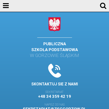
AKTUALNOŚCI
SZKOŁA
STREFA UCZNIA
STREFA RODZICA
PUBLICZNA
SZKOŁA PODSTAWOWA
KONTAKT
W GORZOWIE ŚLĄSKIM
WYDARZENIA
KALENDARZ SZKOLNY
DZIENNIK ELEKTRONICZNY
SKONTAKTUJ SIE Z NAMI
GALERIA
SEKRETARIAT
+48 34 359 42 19
BIBLIOTEKA
NAPISZ DO NAS
SAMORZĄD SZKOLNY