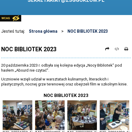
SEKRETARIAT@ZSGGORZOW.PL
PEDAGOG SZKOLNY
PLIKI DO POBRANIA
LINKI
Jesteś tutaj:
Strona główna
>
NOC BIBLIOTEK 2023
ARCHIWUM STRONY
NOC BIBLIOTEK 2023
STOSOWANIE TECHNOLOGII TIK - TABLICA INTERAKTYWNA
DANE OSOBOWE
20 października 2023 r. odbyła się kolejna edycja „Nocy Bibliotek” pod
hasłem „Absurd nie czytać”.
Uczniowie wzięli udział w warsztatach kulinarnych, literackich i
plastycznych, nocnej grze terenowej oraz obejrzeli film w szkolnym kinie.
NOC BIBLIOTEK 2023