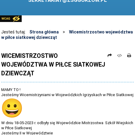
SEKRETARIAT@ZSGGORZOW.PL
PEDAGOG SZKOLNY
PLIKI DO POBRANIA
LINKI
Jesteś tutaj:
Strona główna
>
Wicemistrzostwo województwa
w piłce siatkowej dziewcząt
ARCHIWUM STRONY
STOSOWANIE TECHNOLOGII TIK - TABLICA INTERAKTYWNA
WICEMISTRZOSTWO
WOJEWÓDZTWA W PIŁCE SIATKOWEJ
DANE OSOBOWE
DZIEWCZĄT
MAMY TO !
Jesteśmy Wicemistrzyniami w Wojewódzkich Igrzyskach w Piłce Siatkowej
W dniu 18-05-2023 r. odbyły się Wojewódzkie Mistrzostwa Szkół Wiejskich
w Piłce Siatkowej
Jesteśmy II w Województwie