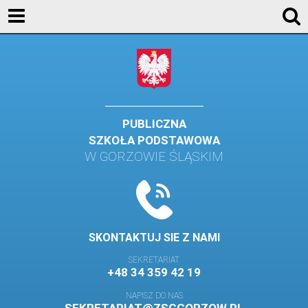
AKTUALNOŚCI
SZKOŁA
STREFA UCZNIA
STREFA RODZICA
PUBLICZNA
SZKOŁA PODSTAWOWA
KONTAKT
W GORZOWIE ŚLĄSKIM
WYDARZENIA
KALENDARZ SZKOLNY
DZIENNIK ELEKTRONICZNY
SKONTAKTUJ SIE Z NAMI
GALERIA
SEKRETARIAT
+48 34 359 42 19
BIBLIOTEKA
NAPISZ DO NAS
SAMORZĄD SZKOLNY