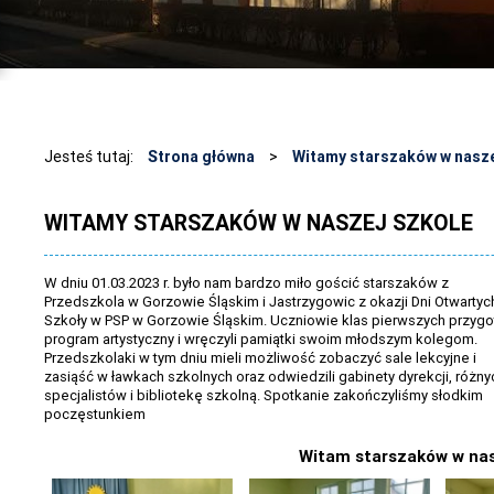
Jesteś tutaj:
Strona główna
>
Witamy starszaków w nasze
WITAMY STARSZAKÓW W NASZEJ SZKOLE
W dniu 01.03.2023 r. było nam bardzo miło gościć starszaków z
Przedszkola w Gorzowie Śląskim i Jastrzygowic z okazji Dni Otwartyc
Szkoły w PSP w Gorzowie Śląskim. Uczniowie klas pierwszych przygo
program artystyczny i wręczyli pamiątki swoim młodszym kolegom.
Przedszkolaki w tym dniu mieli możliwość zobaczyć sale lekcyjne i
zasiąść w ławkach szkolnych oraz odwiedzili gabinety dyrekcji, różny
specjalistów i bibliotekę szkolną. Spotkanie zakończyliśmy słodkim
poczęstunkiem
Witam starszaków w nas