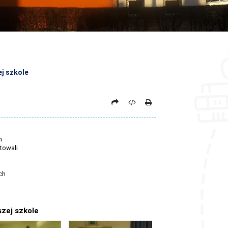
j szkole
h
towali
ch
zej szkole