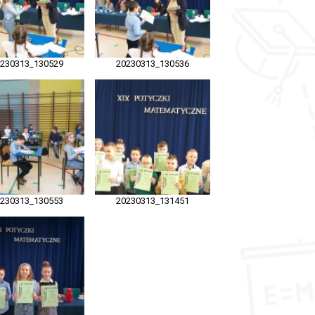
0230313_130529
20230313_130536
0230313_130553
20230313_131451