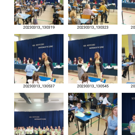
20230313_130319
20230313_130323
2
20230313_130537
20230313_130545
2