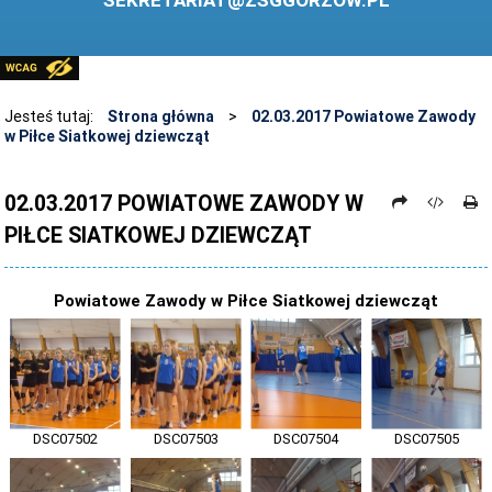
SEKRETARIAT@ZSGGORZOW.PL
PEDAGOG SZKOLNY
PLIKI DO POBRANIA
LINKI
Jesteś tutaj:
Strona główna
>
02.03.2017 Powiatowe Zawody
w Piłce Siatkowej dziewcząt
ARCHIWUM STRONY
STOSOWANIE TECHNOLOGII TIK - TABLICA INTERAKTYWNA
02.03.2017 POWIATOWE ZAWODY W
PIŁCE SIATKOWEJ DZIEWCZĄT
DANE OSOBOWE
Powiatowe Zawody w Piłce Siatkowej dziewcząt
DSC07502
DSC07503
DSC07504
DSC07505