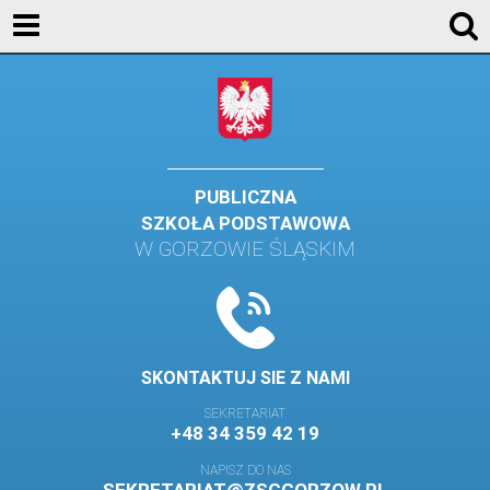
AKTUALNOŚCI
SZKOŁA
STREFA UCZNIA
STREFA RODZICA
PUBLICZNA
SZKOŁA PODSTAWOWA
KONTAKT
W GORZOWIE ŚLĄSKIM
WYDARZENIA
KALENDARZ SZKOLNY
DZIENNIK ELEKTRONICZNY
SKONTAKTUJ SIE Z NAMI
GALERIA
SEKRETARIAT
+48 34 359 42 19
BIBLIOTEKA
NAPISZ DO NAS
SAMORZĄD SZKOLNY