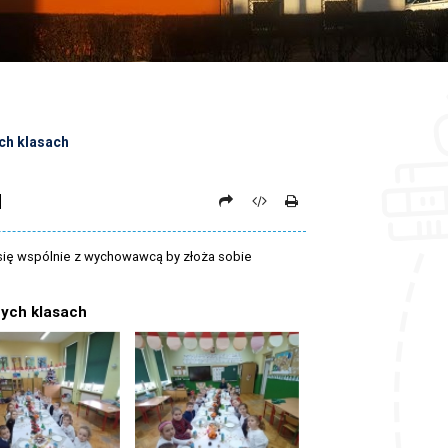
ych klasach
H
 się wspólnie z wychowawcą by złoża sobie
zych klasach