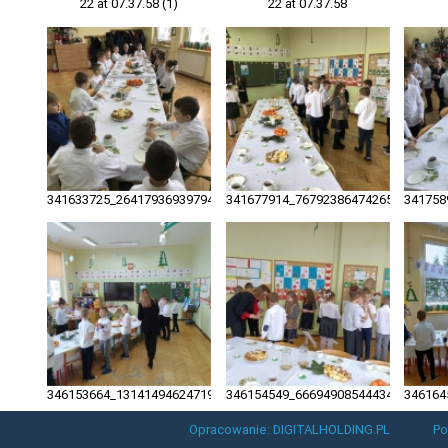
22 at 07.37.58 (1)
22 at 07.37.58
341633725_264179369397946_6935563466228897640_n
341677914_767923864742659_576612
341758
346153664_1314149462471944_1633484750865287407_n
346154549_666949085444346_279788
346164
Opracowanie: DIGITALHOLDING.PL
Po