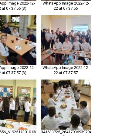
App Image 2022-12-
WhatsApp Image 2022-12-
2 at 07.37.56 (3)
22 at 07.37.56
App Image 2022-12-
WhatsApp Image 2022-12-
2 at 07.37.57 (3)
22 at 07.37.57
556_619251130101381_5249170625659846549_n
341633725_264179369397946_6935563466228897640