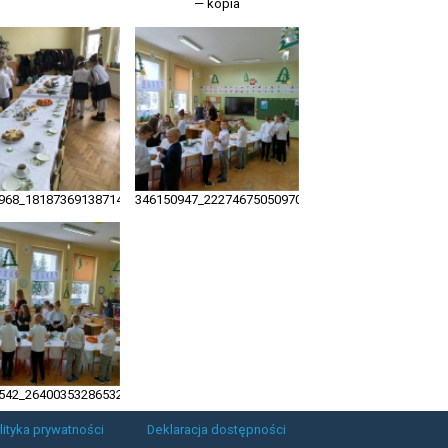
— kopia
3004645553003_n
968_181873691387149_6243501088136831739_n
346150947_222746750509700_8557546975361836298
7629599249321_n
542_264003532865326_4813375265852601577_n
lityka prywatności
Deklaracja dostępności