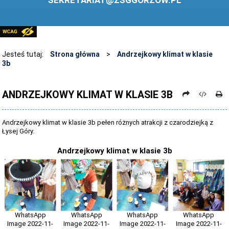
SEKRETARIAT@ZSGGORZOW.PL
PEDAGOG SZKOLNY
PLIKI DO POBRANIA
LINKI
Jesteś tutaj:
Strona główna
>
Andrzejkowy klimat w klasie
3b
ARCHIWUM STRONY
STOSOWANIE TECHNOLOGII TIK - TABLICA INTERAKTYWNA
ANDRZEJKOWY KLIMAT W KLASIE 3B
DANE OSOBOWE
Andrzejkowy klimat w klasie 3b pełen różnych atrakcji z czarodziejką z
Łysej Góry.
Andrzejkowy klimat w klasie 3b
WhatsApp
WhatsApp
WhatsApp
WhatsApp
Image 2022-11-
Image 2022-11-
Image 2022-11-
Image 2022-11-