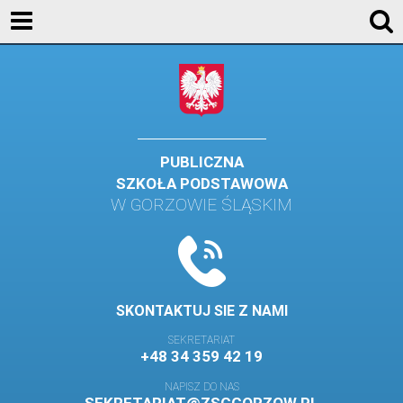
AKTUALNOŚCI
SZKOŁA
STREFA UCZNIA
STREFA RODZICA
PUBLICZNA
SZKOŁA PODSTAWOWA
KONTAKT
W GORZOWIE ŚLĄSKIM
WYDARZENIA
KALENDARZ SZKOLNY
DZIENNIK ELEKTRONICZNY
SKONTAKTUJ SIE Z NAMI
GALERIA
SEKRETARIAT
+48 34 359 42 19
BIBLIOTEKA
NAPISZ DO NAS
SAMORZĄD SZKOLNY