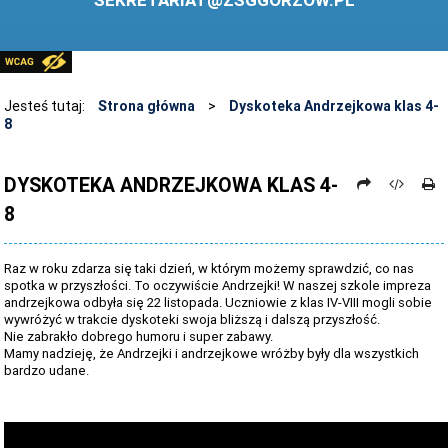
SEKRETARIAT@ZSGGORZOW.PL
PEDAGOG SZKOLNY
PLIKI DO POBRANIA
LINKI
Jesteś tutaj:
Strona główna
>
Dyskoteka Andrzejkowa klas 4-
8
ARCHIWUM STRONY
STOSOWANIE TECHNOLOGII TIK - TABLICA INTERAKTYWNA
DYSKOTEKA ANDRZEJKOWA KLAS 4-
8
DANE OSOBOWE
Raz w roku zdarza się taki dzień, w którym możemy sprawdzić, co nas
spotka w przyszłości. To oczywiście Andrzejki! W naszej szkole impreza
andrzejkowa odbyła się 22 listopada. Uczniowie z klas IV-VIII mogli sobie
wywróżyć w trakcie dyskoteki swoja bliższą i dalszą przyszłość.
Nie zabrakło dobrego humoru i super zabawy.
Mamy nadzieję, że Andrzejki i andrzejkowe wróżby były dla wszystkich
bardzo udane.