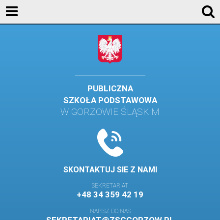
AKTUALNOŚCI
SZKOŁA
STREFA UCZNIA
STREFA RODZICA
PUBLICZNA
SZKOŁA PODSTAWOWA
KONTAKT
W GORZOWIE ŚLĄSKIM
WYDARZENIA
KALENDARZ SZKOLNY
DZIENNIK ELEKTRONICZNY
SKONTAKTUJ SIE Z NAMI
GALERIA
SEKRETARIAT
+48 34 359 42 19
BIBLIOTEKA
NAPISZ DO NAS
SAMORZĄD SZKOLNY