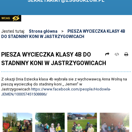
SEKRETARIAT@ZSGGORZOW.PL
PEDAGOG SZKOLNY
PLIKI DO POBRANIA
LINKI
Jesteś tutaj:
Strona główna
>
PIESZA WYCIECZKA KLASY 4B
DO STADNINY KONI W JASTRZYGOWICACH
ARCHIWUM STRONY
STOSOWANIE TECHNOLOGII TIK - TABLICA INTERAKTYWNA
PIESZA WYCIECZKA KLASY 4B DO
STADNINY KONI W JASTRZYGOWICACH
DANE OSOBOWE
Z okazji Dnia Dziecka klasa 4b wybrała sie z wychowawcą Anna Wolną na
pieszą wycieczkę do stadniny koni ,, Jemen'' w
Jastrzygowicach
https://www.facebook.com/people/Hodowla-
JEMEN/100057451508886/