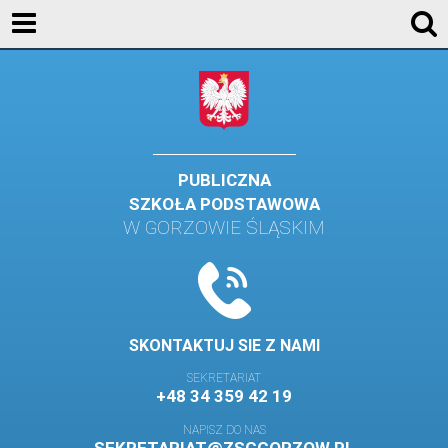
AKTUALNOŚCI
SZKOŁA
STREFA UCZNIA
STREFA RODZICA
PUBLICZNA
SZKOŁA PODSTAWOWA
KONTAKT
W GORZOWIE ŚLĄSKIM
WYDARZENIA
KALENDARZ SZKOLNY
DZIENNIK ELEKTRONICZNY
SKONTAKTUJ SIE Z NAMI
GALERIA
SEKRETARIAT
+48 34 359 42 19
BIBLIOTEKA
NAPISZ DO NAS
SAMORZĄD SZKOLNY