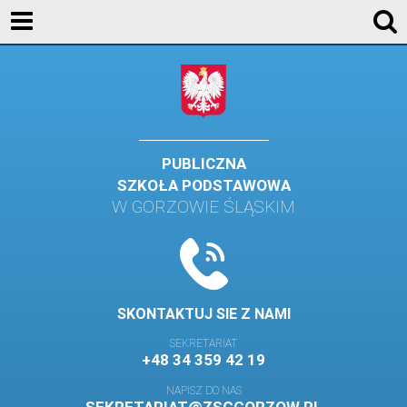
AKTUALNOŚCI
SZKOŁA
STREFA UCZNIA
STREFA RODZICA
PUBLICZNA
SZKOŁA PODSTAWOWA
KONTAKT
W GORZOWIE ŚLĄSKIM
WYDARZENIA
KALENDARZ SZKOLNY
DZIENNIK ELEKTRONICZNY
SKONTAKTUJ SIE Z NAMI
GALERIA
SEKRETARIAT
+48 34 359 42 19
BIBLIOTEKA
NAPISZ DO NAS
SAMORZĄD SZKOLNY