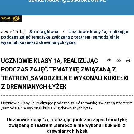
SEKRETARIAT@ZSGGORZOW.PL
PEDAGOG SZKOLNY
PLIKI DO POBRANIA
LINKI
Jesteś tutaj:
Strona główna
>
Uczniowie klasy 1a, realizując
podczas zajęć tematykę związaną z teatrem ,samodzielnie
ARCHIWUM STRONY
wykonali kukiełki z drewnianych łyżek
STOSOWANIE TECHNOLOGII TIK - TABLICA INTERAKTYWNA
UCZNIOWIE KLASY 1A, REALIZUJĄC
DANE OSOBOWE
PODCZAS ZAJĘĆ TEMATYKĘ ZWIĄZANĄ Z
TEATREM ,SAMODZIELNIE WYKONALI KUKIEŁKI
Z DREWNIANYCH ŁYŻEK
Uczniowie klasy 1a, realizując podczas zajęć tematykę związaną z teatrem
,samodzielnie wykonali kukiełki z drewnianych łyżek
Uczniowie klasy 1a, realizując podczas zajęć tematykę
związaną z teatrem ,samodzielnie wykonali kukiełki z
drewnianych łyżek