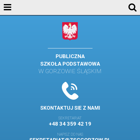
AKTUALNOŚCI
SZKOŁA
STREFA UCZNIA
STREFA RODZICA
PUBLICZNA
SZKOŁA PODSTAWOWA
KONTAKT
W GORZOWIE ŚLĄSKIM
WYDARZENIA
KALENDARZ SZKOLNY
DZIENNIK ELEKTRONICZNY
SKONTAKTUJ SIE Z NAMI
GALERIA
SEKRETARIAT
+48 34 359 42 19
BIBLIOTEKA
NAPISZ DO NAS
SAMORZĄD SZKOLNY