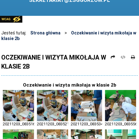
SEKRETARIAT@ZSGGORZOW.PL
PEDAGOG SZKOLNY
PLIKI DO POBRANIA
LINKI
Jesteś tutaj:
Strona główna
>
Oczekiwanie i wizyta mikołaja w
klasie 2b
ARCHIWUM STRONY
STOSOWANIE TECHNOLOGII TIK - TABLICA INTERAKTYWNA
OCZEKIWANIE I WIZYTA MIKOŁAJA W
KLASIE 2B
DANE OSOBOWE
Oczekiwanie i wizyta mikołaja w klasie 2b
20211203_083516
20211203_083521
20211203_083534
20211203_083556