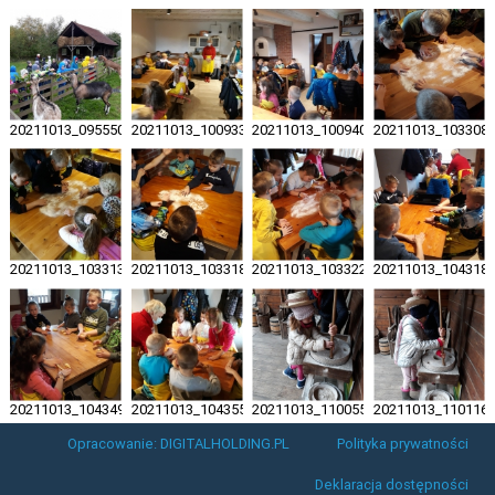
20211013_095550
20211013_100933
20211013_100940
20211013_103308
20211013_103313
20211013_103318
20211013_103322
20211013_104318
20211013_104349
20211013_104355
20211013_110055
20211013_110116
Opracowanie: DIGITALHOLDING.PL
Polityka prywatności
Deklaracja dostępności