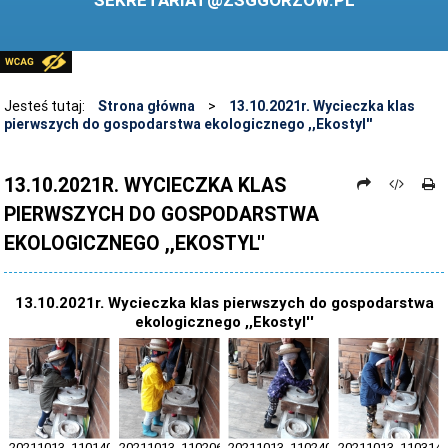
SEKRETARIAT@ZSGGORZOW.PL
PEDAGOG SZKOLNY
PLIKI DO POBRANIA
LINKI
Jesteś tutaj:
Strona główna
>
13.10.2021r. Wycieczka klas
pierwszych do gospodarstwa ekologicznego ,,Ekostyl''
ARCHIWUM STRONY
STOSOWANIE TECHNOLOGII TIK - TABLICA INTERAKTYWNA
13.10.2021R. WYCIECZKA KLAS
PIERWSZYCH DO GOSPODARSTWA
DANE OSOBOWE
EKOLOGICZNEGO ,,EKOSTYL''
13.10.2021r. Wycieczka klas pierwszych do gospodarstwa
ekologicznego ,,Ekostyl''
20211013_110140
20211013_110206
20211013_110240
20211013_110314