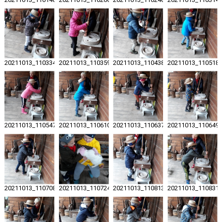
20211013_110334
20211013_110359
20211013_110438
20211013_110518
20211013_110547
20211013_110610
20211013_110637
20211013_110649
20211013_110708
20211013_110724
20211013_110813
20211013_110831