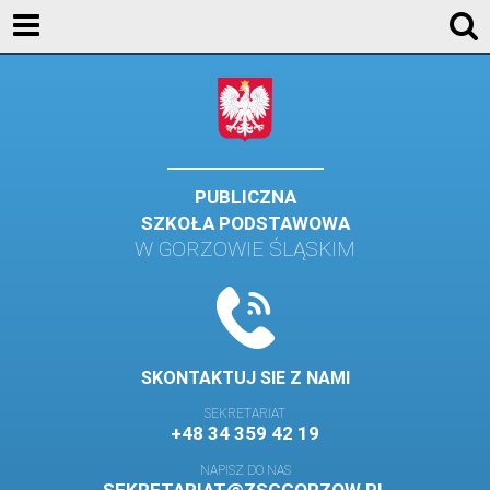
AKTUALNOŚCI
SZKOŁA
STREFA UCZNIA
STREFA RODZICA
PUBLICZNA
SZKOŁA PODSTAWOWA
KONTAKT
W GORZOWIE ŚLĄSKIM
WYDARZENIA
KALENDARZ SZKOLNY
DZIENNIK ELEKTRONICZNY
SKONTAKTUJ SIE Z NAMI
GALERIA
SEKRETARIAT
+48 34 359 42 19
BIBLIOTEKA
NAPISZ DO NAS
SAMORZĄD SZKOLNY