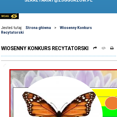
SEKRETARIAT@ZSGGORZOW.PL
PEDAGOG SZKOLNY
PLIKI DO POBRANIA
LINKI
Jesteś tutaj:
Strona główna
>
Wiosenny Konkurs
Recytatorski
ARCHIWUM STRONY
STOSOWANIE TECHNOLOGII TIK - TABLICA INTERAKTYWNA
WIOSENNY KONKURS RECYTATORSKI
DANE OSOBOWE