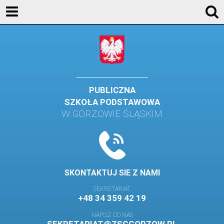
AKTUALNOŚCI
SZKOŁA
STREFA UCZNIA
STREFA RODZICA
PUBLICZNA
SZKOŁA PODSTAWOWA
KONTAKT
W GORZOWIE ŚLĄSKIM
WYDARZENIA
KALENDARZ SZKOLNY
DZIENNIK ELEKTRONICZNY
SKONTAKTUJ SIE Z NAMI
GALERIA
SEKRETARIAT
+48 34 359 42 19
BIBLIOTEKA
NAPISZ DO NAS
SAMORZĄD SZKOLNY