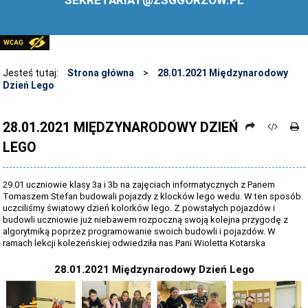
SEKRETARIAT@ZSGGORZOW.PL
PEDAGOG SZKOLNY
PLIKI DO POBRANIA
LINKI
Jesteś tutaj:
Strona główna
>
28.01.2021 Międzynarodowy
Dzień Lego
ARCHIWUM STRONY
STOSOWANIE TECHNOLOGII TIK - TABLICA INTERAKTYWNA
28.01.2021 MIĘDZYNARODOWY DZIEŃ
LEGO
DANE OSOBOWE
29.01 uczniowie klasy 3a i 3b na zajęciach informatycznych z Panem
Tomaszem Stefan budowali pojazdy z klocków lego wedu. W ten sposób
uczciliśmy światowy dzień kolorków lego. Z powstałych pojazdów i
budowli uczniowie już niebawem rozpoczną swoją kolejna przygodę z
algorytmiką poprzez programowanie swoich budowli i pojazdów. W
ramach lekcji koleżeńskiej odwiedziła nas Pani Wioletta Kotarska
28.01.2021 Międzynarodowy Dzień Lego