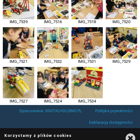
IMG_7539
IMG_7516
IMG_7518
IMG_7520
IMG_7521
IMG_7532
IMG_7531
IMG_7529
IMG_7527
IMG_7524
IMG_7534
Opracowanie: DIGITALHOLDING.PL
Polityka prywatności
Deklaracja dostępności
Korzystamy z plików cookies