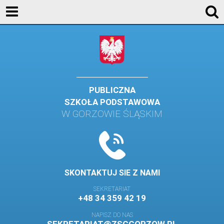
AKTUALNOŚCI
SZKOŁA
STREFA UCZNIA
STREFA RODZICA
PUBLICZNA
SZKOŁA PODSTAWOWA
KONTAKT
W GORZOWIE ŚLĄSKIM
WYDARZENIA
KALENDARZ SZKOLNY
DZIENNIK ELEKTRONICZNY
SKONTAKTUJ SIE Z NAMI
GALERIA
SEKRETARIAT
+48 34 359 42 19
BIBLIOTEKA
NAPISZ DO NAS
SAMORZĄD SZKOLNY