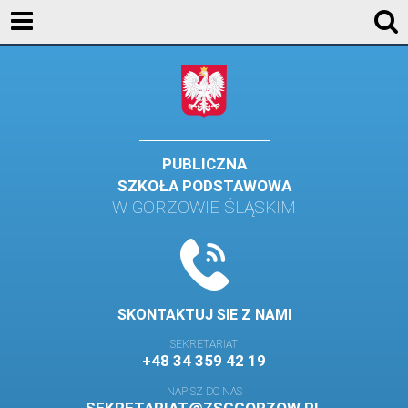
AKTUALNOŚCI
SZKOŁA
STREFA UCZNIA
STREFA RODZICA
PUBLICZNA
SZKOŁA PODSTAWOWA
KONTAKT
W GORZOWIE ŚLĄSKIM
WYDARZENIA
KALENDARZ SZKOLNY
DZIENNIK ELEKTRONICZNY
SKONTAKTUJ SIE Z NAMI
GALERIA
SEKRETARIAT
+48 34 359 42 19
BIBLIOTEKA
NAPISZ DO NAS
SAMORZĄD SZKOLNY