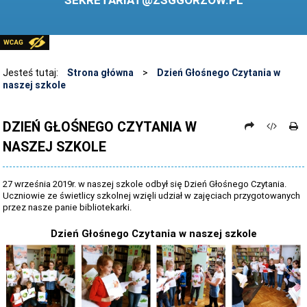
SEKRETARIAT@ZSGGORZOW.PL
PEDAGOG SZKOLNY
PLIKI DO POBRANIA
LINKI
Jesteś tutaj:
Strona główna
>
Dzień Głośnego Czytania w
naszej szkole
ARCHIWUM STRONY
STOSOWANIE TECHNOLOGII TIK - TABLICA INTERAKTYWNA
DZIEŃ GŁOŚNEGO CZYTANIA W
NASZEJ SZKOLE
DANE OSOBOWE
27 września 2019r. w naszej szkole odbył się Dzień Głośnego Czytania.
Uczniowie ze świetlicy szkolnej wzięli udział w zajęciach przygotowanych
przez nasze panie bibliotekarki.
Dzień Głośnego Czytania w naszej szkole