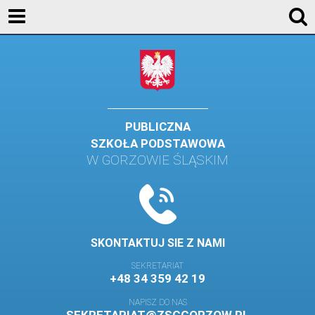
AKTUALNOŚCI
SZKOŁA
STREFA UCZNIA
STREFA RODZICA
PUBLICZNA
SZKOŁA PODSTAWOWA
KONTAKT
W GORZOWIE ŚLĄSKIM
WYDARZENIA
KALENDARZ SZKOLNY
DZIENNIK ELEKTRONICZNY
SKONTAKTUJ SIE Z NAMI
GALERIA
SEKRETARIAT
+48 34 359 42 19
BIBLIOTEKA
NAPISZ DO NAS
SAMORZĄD SZKOLNY