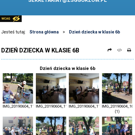
SEKRETARIAT@ZSGGORZOW.PL
PEDAGOG SZKOLNY
PLIKI DO POBRANIA
LINKI
Jesteś tutaj:
Strona główna
>
Dzień dziecka w klasie 6b
ARCHIWUM STRONY
DZIEŃ DZIECKA W KLASIE 6B
STOSOWANIE TECHNOLOGII TIK - TABLICA INTERAKTYWNA
DANE OSOBOWE
Dzień dziecka w klasie 6b
IMG_20190604_110704
IMG_20190604_110715
IMG_20190604_110717
IMG_20190604_10
(1)