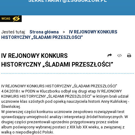
SEKRETARIAT@ZSGGORZOW.PL
PEDAGOG SZKOLNY
PLIKI DO POBRANIA
LINKI
Jesteś tutaj:
Strona główna
>
IV REJONOWY KONKURS
HISTORYCZNY „ŚLADAMI PRZESZŁOŚCI”
ARCHIWUM STRONY
STOSOWANIE TECHNOLOGII TIK - TABLICA INTERAKTYWNA
IV REJONOWY KONKURS
HISTORYCZNY „ŚLADAMI PRZESZŁOŚCI”
DANE OSOBOWE
IV REJONOWY KONKURS HISTORYCZNY „ŚLADAMI PRZESZŁOŚCI”
4.04.2018 r. w PODN w Kluczborku odbył się drugi etap IV REJONOWY
KONKURS HISTORYCZNY „ŚLADAMI PRZESZŁOŚCI” w którym brali udział
uczniowie klas szóstych pod opieką nauczyciela historii Anny Kulińskiej -
Śliwińskiej.
W pierwszej części konkursu uczniowie zespołowo rozwiązywali test
sprawdzający umiejętność analizy i interpretacji źródeł historycznych. W
drugiej części prezentowali uprzednio przygotowany przez siebie
album
poświęcony wybranej postaci z XIX lub XX wieku, a związanej z
walką o niepodległość Polski.