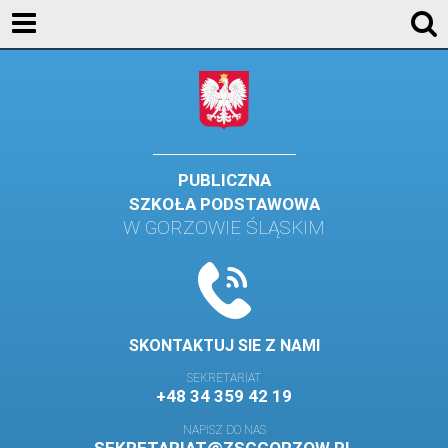
AKTUALNOŚCI
SZKOŁA
STREFA UCZNIA
STREFA RODZICA
PUBLICZNA
SZKOŁA PODSTAWOWA
KONTAKT
W GORZOWIE ŚLĄSKIM
WYDARZENIA
KALENDARZ SZKOLNY
DZIENNIK ELEKTRONICZNY
SKONTAKTUJ SIE Z NAMI
GALERIA
SEKRETARIAT
+48 34 359 42 19
BIBLIOTEKA
NAPISZ DO NAS
SAMORZĄD SZKOLNY