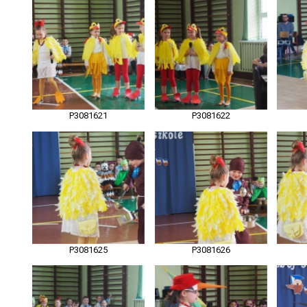
P3081621
P3081622
P3081625
P3081626