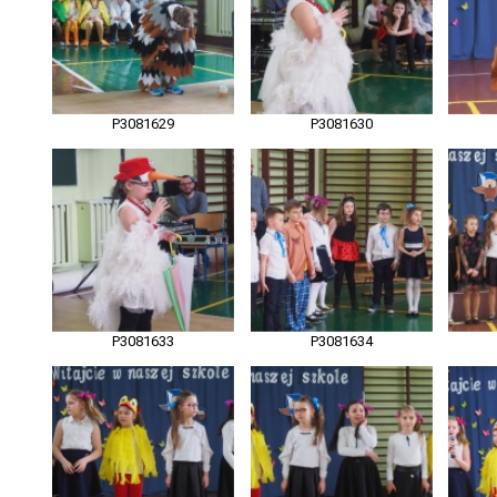
P3081629
P3081630
P3081633
P3081634