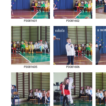
P3081601
P3081602
P3081605
P3081606