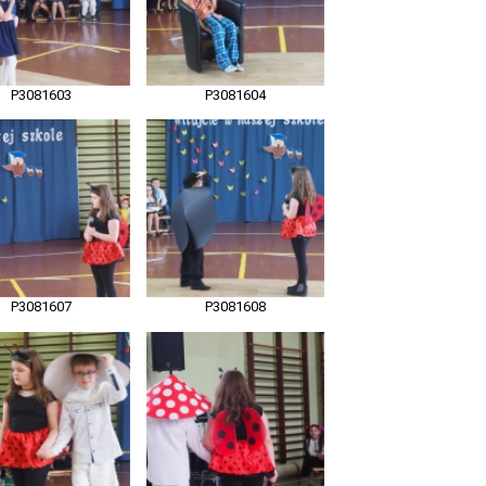
P3081603
P3081604
P3081607
P3081608