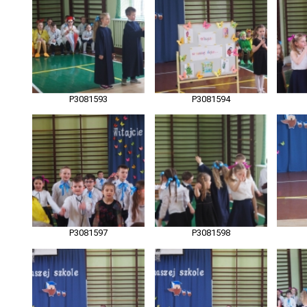
P3081593
P3081594
P3081597
P3081598