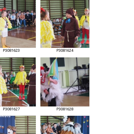
P3081623
P3081624
P3081627
P3081628