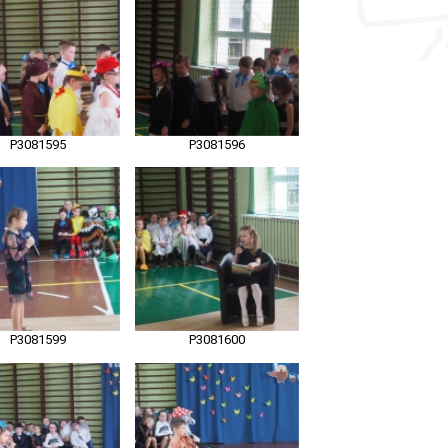
P3081595
P3081596
P3081599
P3081600