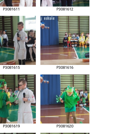
P3081611
P3081612
P3081615
P3081616
P3081619
P3081620