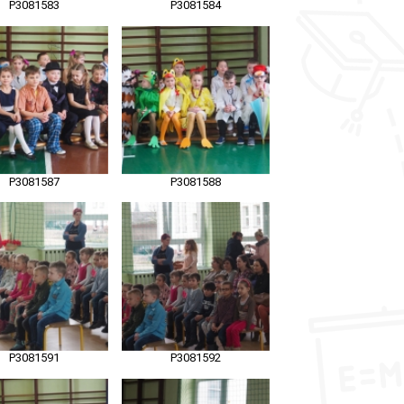
P3081583
P3081584
P3081587
P3081588
P3081591
P3081592