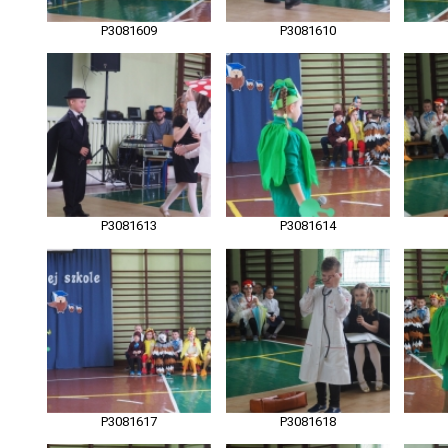
P3081609
P3081610
P3081613
P3081614
P3081617
P3081618