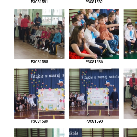
P3081581
P3081582
P3081585
P3081586
P3081589
P3081590