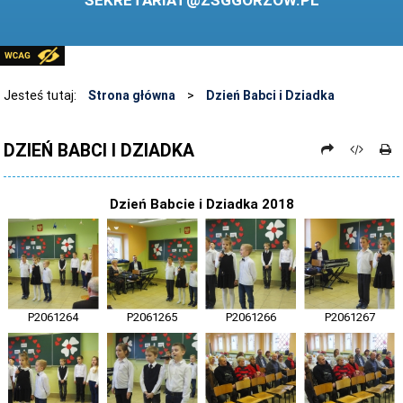
SEKRETARIAT@ZSGGORZOW.PL
PEDAGOG SZKOLNY
PLIKI DO POBRANIA
LINKI
Jesteś tutaj:
Strona główna
>
Dzień Babci i Dziadka
ARCHIWUM STRONY
DZIEŃ BABCI I DZIADKA
STOSOWANIE TECHNOLOGII TIK - TABLICA INTERAKTYWNA
DANE OSOBOWE
Dzień Babcie i Dziadka 2018
P2061264
P2061265
P2061266
P2061267