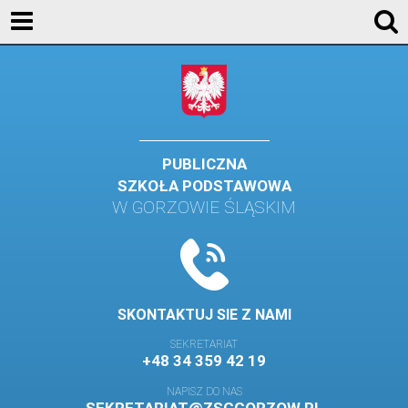
AKTUALNOŚCI
SZKOŁA
STREFA UCZNIA
STREFA RODZICA
PUBLICZNA
SZKOŁA PODSTAWOWA
KONTAKT
W GORZOWIE ŚLĄSKIM
WYDARZENIA
KALENDARZ SZKOLNY
DZIENNIK ELEKTRONICZNY
SKONTAKTUJ SIE Z NAMI
GALERIA
SEKRETARIAT
+48 34 359 42 19
BIBLIOTEKA
NAPISZ DO NAS
SAMORZĄD SZKOLNY