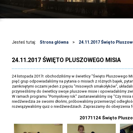
Jesteś tutaj:
Strona główna
>
24.11.2017 Święto Pluszow
24.11.2017 ŚWIĘTO PLUSZOWEGO MISIA
24 listopada 2017r. obchodziliśmy w świetlicy "Święto Pluszowego Mis
pięć grup odpowiadaliśmy na pytania o misiach z różnych bajek, pyt
zamkniętymi oczami jeden z pięciu "misowych smakołyków", układali
przynieśliśmy do świetlicy swoje pluszowe misie i opowiadaliśmy zwią
W ramach programu "Pomysłowy rok" zastanawialiśmy się "Czy misia 
niedźwiedzia ze swoimi dłońmi, próbowaliśmy przemierzyć odległość 
rozwiązywaliśmy quiz o niedźwiedziach. Zapraszamy do obejrzenia fo
20171124 Święto Pluszo