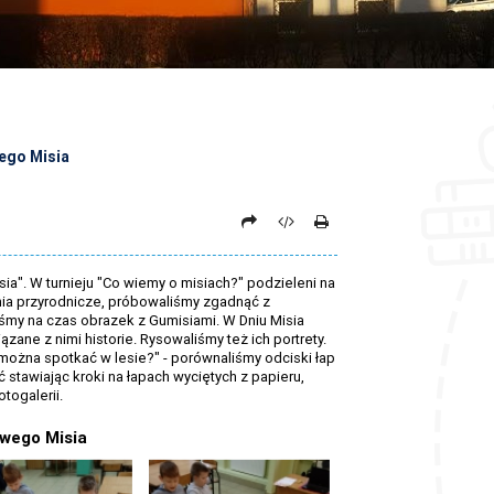
ego Misia
ia". W turnieju "Co wiemy o misiach?" podzieleni na
ania przyrodnicze, próbowaliśmy zgadnąć z
śmy na czas obrazek z Gumisiami. W Dniu Misia
zane z nimi historie. Rysowaliśmy też ich portrety.
można spotkać w lesie?" - porównaliśmy odciski łap
stawiając kroki na łapach wyciętych z papieru,
togalerii.
wego Misia