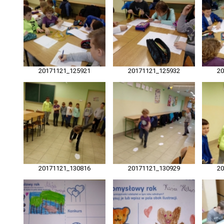
20171121_125921
20171121_125932
2
20171121_130816
20171121_130929
2