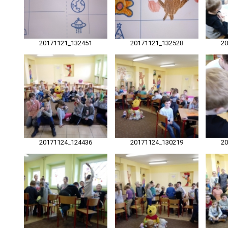
20171121_132451
20171121_132528
2
20171124_124436
20171124_130219
2