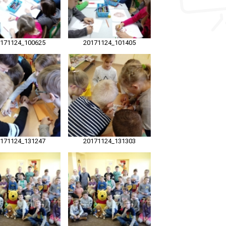
0171124_100625
20171124_101405
0171124_131247
20171124_131303