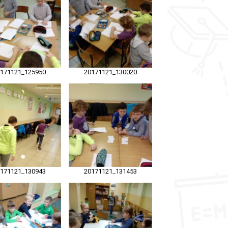
0171121_125950
20171121_130020
0171121_130943
20171121_131453