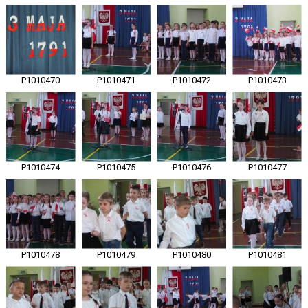
P1010470
P1010471
P1010472
P1010473
P1010474
P1010475
P1010476
P1010477
P1010478
P1010479
P1010480
P1010481