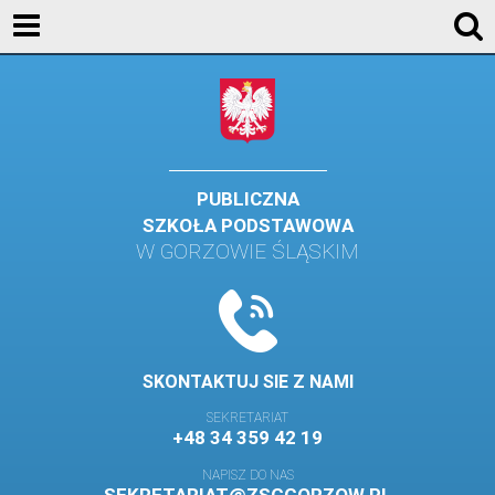
AKTUALNOŚCI
SZKOŁA
STREFA UCZNIA
STREFA RODZICA
PUBLICZNA
SZKOŁA PODSTAWOWA
KONTAKT
W GORZOWIE ŚLĄSKIM
WYDARZENIA
KALENDARZ SZKOLNY
DZIENNIK ELEKTRONICZNY
SKONTAKTUJ SIE Z NAMI
GALERIA
SEKRETARIAT
+48 34 359 42 19
BIBLIOTEKA
NAPISZ DO NAS
SAMORZĄD SZKOLNY