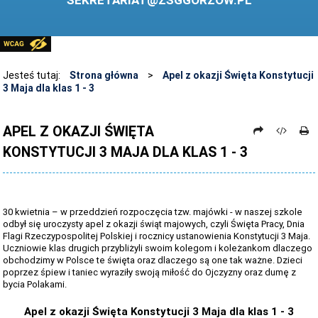
SEKRETARIAT@ZSGGORZOW.PL
PEDAGOG SZKOLNY
PLIKI DO POBRANIA
LINKI
Jesteś tutaj:
Strona główna
>
Apel z okazji Święta Konstytucji
3 Maja dla klas 1 - 3
ARCHIWUM STRONY
STOSOWANIE TECHNOLOGII TIK - TABLICA INTERAKTYWNA
APEL Z OKAZJI ŚWIĘTA
KONSTYTUCJI 3 MAJA DLA KLAS 1 - 3
DANE OSOBOWE
30 kwietnia – w przeddzień rozpoczęcia tzw. majówki - w naszej szkole
odbył się uroczysty apel z okazji świąt majowych, czyli Święta Pracy, Dnia
Flagi Rzeczypospolitej Polskiej i rocznicy ustanowienia Konstytucji 3 Maja.
Uczniowie klas drugich przybliżyli swoim kolegom i koleżankom dlaczego
obchodzimy w Polsce te święta oraz dlaczego są one tak ważne. Dzieci
poprzez śpiew i taniec wyraziły swoją miłość do Ojczyzny oraz dumę z
bycia Polakami.
Apel z okazji Święta Konstytucji 3 Maja dla klas 1 - 3