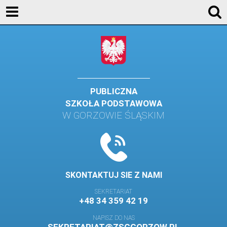
AKTUALNOŚCI
SZKOŁA
STREFA UCZNIA
STREFA RODZICA
PUBLICZNA
SZKOŁA PODSTAWOWA
KONTAKT
W GORZOWIE ŚLĄSKIM
WYDARZENIA
KALENDARZ SZKOLNY
DZIENNIK ELEKTRONICZNY
SKONTAKTUJ SIE Z NAMI
GALERIA
SEKRETARIAT
+48 34 359 42 19
BIBLIOTEKA
NAPISZ DO NAS
SAMORZĄD SZKOLNY