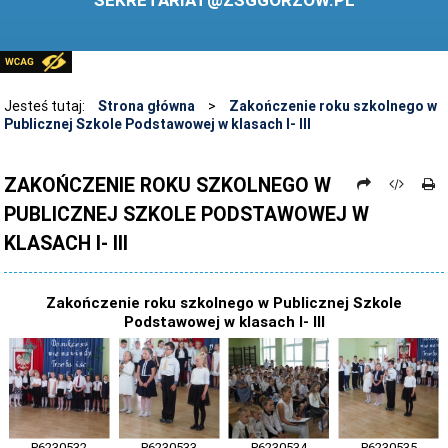
SEKRETARIAT@ZSGGORZOW.PL
PEDAGOG SZKOLNY
PLIKI DO POBRANIA
LINKI
Jesteś tutaj:
Strona główna
>
Zakończenie roku szkolnego w
Publicznej Szkole Podstawowej w klasach I- III
ARCHIWUM STRONY
STOSOWANIE TECHNOLOGII TIK - TABLICA INTERAKTYWNA
ZAKOŃCZENIE ROKU SZKOLNEGO W
PUBLICZNEJ SZKOLE PODSTAWOWEJ W
DANE OSOBOWE
KLASACH I- III
Zakończenie roku szkolnego w Publicznej Szkole
Podstawowej w klasach I- III
P6230532
P6230533
P6230534
P6230535