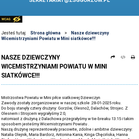
SEKRETARIAT@ZSGGORZOW.PL
PEDAGOG SZKOLNY
PLIKI DO POBRANIA
LINKI
Jesteś tutaj:
Strona główna
>
Nasze dziewczyny
Wicemistrzyniami Powiatu w Mini siatkówce!!!
ARCHIWUM STRONY
STOSOWANIE TECHNOLOGII TIK - TABLICA INTERAKTYWNA
NASZE DZIEWCZYNY
WICEMISTRZYNIAMI POWIATU W MINI
DANE OSOBOWE
SIATKÓWCE!!!
Mistrzostwa Powiatu w Mini piłce siatkowej Dziewczyn
Zawody zostały zorganizowane w naszej szkole :28-01-2025 roku.
Do boju stanęły cztery drużyny: Gorzów, Olesno2, Dalachów, Strojec. Z
Olesnem i Strojcem wygrałyśmy 2:0,
natomiast z drużyną z Dalachowa przegrałyśmy w tie-breaku 13:15 i takim
sposobem jesteśmy Wicemistrzyniami Powiatu .
Naszą drużynę reprezentowały pracowite, zdolne i ambitne dziewczyny:
Natalia Olejnik, Maria Bardorz, Antonina Kania, Kinga Chęcińska, Hanna