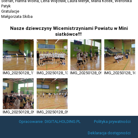
Stefan, Hanna Wolna, Lena Więcław, Laura Meryk, Maria Kotek, Weronika
Patyk
Gratulacje
Małgorzata Skiba
Nasze dziewczyny Wicemistrzyniami Powiatu w Mini
siatkówce!!!
IMG_20250128_111037076
IMG_20250128_131024539_MFNR
IMG_20250128_095449721_MFNR
IMG_20250128_10
IMG_20250128_090643522_MFNR
IMG_20250128_095439804_MFNR
Opracowanie: DIGITALHOLDING.PL
Polityka prywatności
Deklaracja dostępności