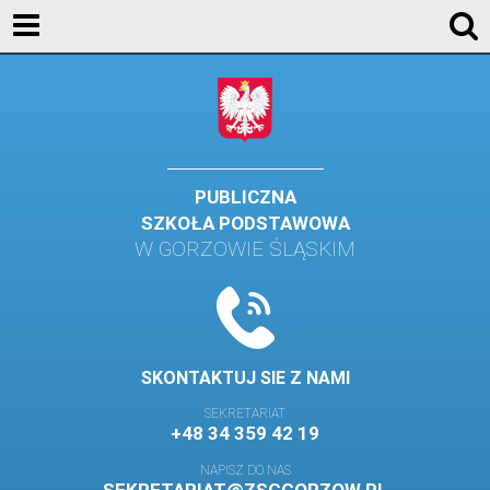
AKTUALNOŚCI
SZKOŁA
STREFA UCZNIA
STREFA RODZICA
PUBLICZNA
SZKOŁA PODSTAWOWA
KONTAKT
W GORZOWIE ŚLĄSKIM
WYDARZENIA
KALENDARZ SZKOLNY
DZIENNIK ELEKTRONICZNY
SKONTAKTUJ SIE Z NAMI
GALERIA
SEKRETARIAT
+48 34 359 42 19
BIBLIOTEKA
NAPISZ DO NAS
SAMORZĄD SZKOLNY